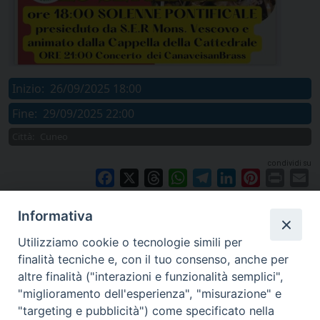
Inizio:
26/09/2025 18:00
Fine:
29/09/2025 22:00
Città:
Cuneo
condividi su
Facebook
X
Threads
WhatsApp
Telegram
LinkedIn
Pinterest
Print
E
Informativa
Utilizziamo cookie o tecnologie simili per
finalità tecniche e, con il tuo consenso, anche per
altre finalità ("interazioni e funzionalità semplici",
"miglioramento dell'esperienza", "misurazione" e
"targeting e pubblicità") come specificato nella