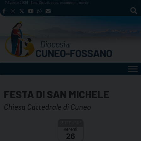
Skip
7 Agosto 2026
Santi Sisto II, papa, e compagni, martiri
to
content
FESTA DI SAN MICHELE
Chiesa Cattedrale di Cuneo
venerdì
26