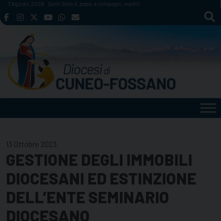
Skip
7 Agosto 2026
Santi Sisto II, papa, e compagni, martiri
to
content
13 Ottobre 2023
GESTIONE DEGLI IMMOBILI
DIOCESANI ED ESTINZIONE
DELL’ENTE SEMINARIO
DIOCESANO