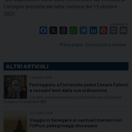
Consiglio presbiterale nella riunione del 13 ottobre
2023.
condividi su
Facebook
X
Threads
WhatsApp
Telegram
LinkedIn
Pinterest
Print
E
Primo piano
Comunicati e nomine
ALTRI ARTICOLI
7 Agosto 2026
Festeggiato a Fontanelle padre Cesare Falletti
a sessant’anni dalla sua ordinazione
Era stato ordinato presbitero a Villafalletto per la Diocesi di
Fossano il 3 settembre 1966
22 Luglio 2026
Viaggio in Senegal e ai santuari mariani con
l’Ufficio pellegrinaggi diocesano