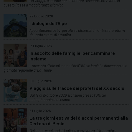
Un viaggio culturale per incontrare i cristiani che vivono in
questo Paese a maggioranza islamica
22 Luglio 2026
I dialoghi dell’Alpe
Appuntamenti estivi per offrire alcuni strumenti interpretativi
riguardo a temi di attualità
13 Luglio 2026
In ascolto delle famiglie, per camminare
insieme
Il racconto di alcuni membri dell'Ufficio famiglia diocesano alla
giornata regionale di La Thuile
10 Luglio 2026
Viaggio sulle tracce dei profeti del XX secolo
Dal 12 al 15 ottobre 2026. Iscrizioni presso l'Ufficio
pellegrinaggio diocesano.
6 Luglio 2026
La tre giorni estiva dei diaconi permanenti alla
Certosa di Pesio
Nel primo weekend di luglio la convivenza di fraternità e