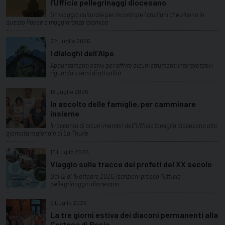
l’Ufficio pellegrinaggi diocesano
Un viaggio culturale per incontrare i cristiani che vivono in
questo Paese a maggioranza islamica
22 Luglio 2026
I dialoghi dell’Alpe
Appuntamenti estivi per offrire alcuni strumenti interpretativi
riguardo a temi di attualità
13 Luglio 2026
In ascolto delle famiglie, per camminare
insieme
Il racconto di alcuni membri dell'Ufficio famiglia diocesano alla
giornata regionale di La Thuile
10 Luglio 2026
Viaggio sulle tracce dei profeti del XX secolo
Dal 12 al 15 ottobre 2026. Iscrizioni presso l'Ufficio
pellegrinaggio diocesano.
6 Luglio 2026
La tre giorni estiva dei diaconi permanenti alla
Certosa di Pesio