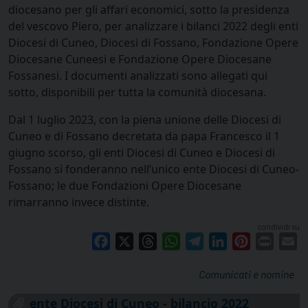
diocesano per gli affari economici, sotto la presidenza
del vescovo Piero, per analizzare i bilanci 2022 degli enti
Diocesi di Cuneo, Diocesi di Fossano, Fondazione Opere
Diocesane Cuneesi e Fondazione Opere Diocesane
Fossanesi. I documenti analizzati sono allegati qui
sotto, disponibili per tutta la comunità diocesana.
Dal 1 luglio 2023, con la piena unione delle Diocesi di
Cuneo e di Fossano decretata da papa Francesco il 1
giugno scorso, gli enti Diocesi di Cuneo e Diocesi di
Fossano si fonderanno nell’unico ente Diocesi di Cuneo-
Fossano; le due Fondazioni Opere Diocesane
rimarranno invece distinte.
condividi su
Facebook
X
Threads
WhatsApp
Telegram
LinkedIn
Pinterest
Print
E
Comunicati e nomine
ente Diocesi di Cuneo - bilancio 2022