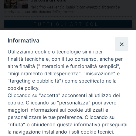
Nel primo weekend di luglio la convivenza di fraternità e
condivisione con altri diaconi della provincia
TUTTI GLI ARTICOLI
Informativa
Utilizziamo cookie o tecnologie simili per
finalità tecniche e, con il tuo consenso, anche per
altre finalità ("interazioni e funzionalità semplici",
"miglioramento dell'esperienza", "misurazione" e
"targeting e pubblicità") come specificato nella
cookie policy.
Cliccando su "accetta" acconsenti all'utilizzo dei
cookie. Cliccando su "personalizza" puoi avere
via Amedeo Rossi, 28 - 12100 Cuneo
maggiori informazioni sui cookie utilizzati e
segreteriagenerale@diocesicuneofossano.it
personalizzare le tue preferenze. Cliccando su
c.f. 96017380047
"rifiuta" o chiudendo questa informativa proseguirai
la navigazione installando i soli cookie tecnici.