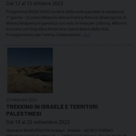
Dal 12 al 15 ottobre 2023
Programma INDICATIVO (ordine delle visite passibile di variazioni)
1° giorno – (Cuneo) Milano/Lisbona/Fatima Ritrovo all'aeroporto di
Milano/Malpensa e partenza con volo di linea per Lisbona. All’arrivo
incontro con la guida e breve tour panoramico della città.
Proseguimento per Fatima. Sistemazione…
[...]
23 Febbraio 2023
TREKKING IN ISRAELE E TERRITORI
PALESTINESI
Dal 18 al 25 settembre 2023
Operativi INDICATIVI ITA Airways Andata – AZ1412 TORINO
TRN/Roma FCO 11.10/12.20 + AZ0812 FCO/Tel Aviv TLV 16.00/20.20