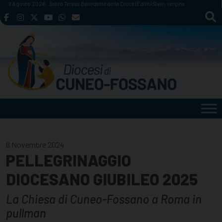
Skip
9 Agosto 2026
Santa Teresa Benedetta della Croce (Edith) Stein, vergine
to
content
6 Novembre 2024
PELLEGRINAGGIO
DIOCESANO GIUBILEO 2025
La Chiesa di Cuneo-Fossano a Roma in
pullman