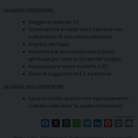
La quota comprende:
Viaggio in pullman GT.
Sistemazione in hotel zona Vaticano con
trattamento di una mezza pensione.
Angelus del Papa
Assistenza di accompagnatore/guida
spirituale per tutta la durata del viaggio.
Assicurazione spese mediche e RC.
Tassa di soggiorno di € 6 a persona.
La quota non comprende
:
I pranzi e tutto quanto non espressamente
indicato nella voce “la quota comprende”.
condividi su
Facebook
X
Threads
WhatsApp
Telegram
LinkedIn
Pinterest
Print
E
Primo piano
Pellegrinaggi
Evangelizzazione e sacramenti