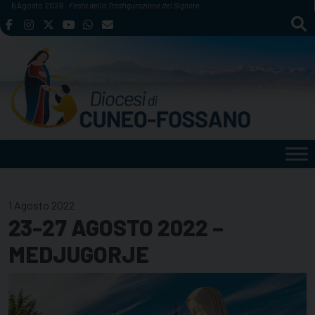
Skip
6 Agosto 2026
Festa della Trasfigurazione del Signore
to
content
1 Agosto 2022
23-27 AGOSTO 2022 –
MEDJUGORJE