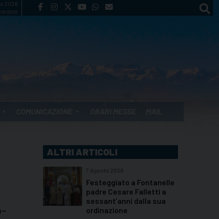
to 2026
cerdote
COMUNICAZIONE
ORARI MESSE
MAIL
ALTRI ARTICOLI
7 Agosto 2026
Festeggiato a Fontanelle
padre Cesare Falletti a
sessant’anni dalla sua
o-
ordinazione