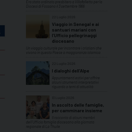
Era stato ordinato presbitero a Villafalletto per la
Diocesi di Fossano il 3 settembre 1966
22 Luglio 2026
Viaggio in Senegal e ai
santuari mariani con
l’Ufficio pellegrinaggi
diocesano
Un viaggio culturale per incontrare i cristiani che
vivono in questo Paese a maggioranza islamica
22 Luglio 2026
I dialoghi dell’Alpe
Appuntamenti estivi per offrire
alcuni strumenti interpretativi
riguardo a temi di attualità
13 Luglio 2026
In ascolto delle famiglie,
per camminare insieme
Il racconto di alcuni membri
dell'Ufficio famiglia diocesano alla giornata
regionale di La Thuile