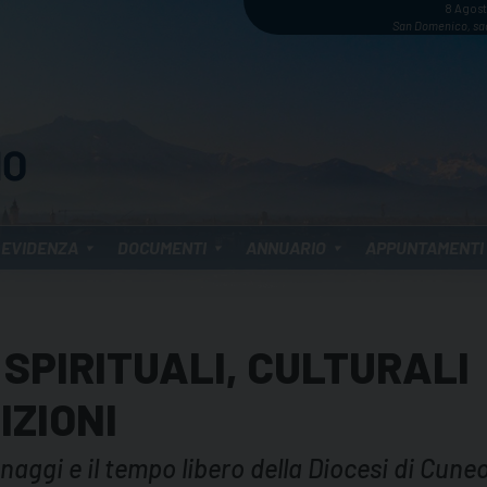
8 Agos
San Domenico, sa
 EVIDENZA
DOCUMENTI
ANNUARIO
APPUNTAMENTI
 SPIRITUALI, CULTURALI
IZIONI
rinaggi e il tempo libero della Diocesi di Cune