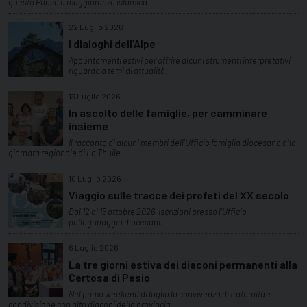
questo Paese a maggioranza islamica
22 Luglio 2026
I dialoghi dell’Alpe
Appuntamenti estivi per offrire alcuni strumenti interpretativi
riguardo a temi di attualità
13 Luglio 2026
In ascolto delle famiglie, per camminare
insieme
Il racconto di alcuni membri dell'Ufficio famiglia diocesano alla
giornata regionale di La Thuile
10 Luglio 2026
Viaggio sulle tracce dei profeti del XX secolo
Dal 12 al 15 ottobre 2026. Iscrizioni presso l'Ufficio
pellegrinaggio diocesano.
6 Luglio 2026
La tre giorni estiva dei diaconi permanenti alla
Certosa di Pesio
Nel primo weekend di luglio la convivenza di fraternità e
condivisione con altri diaconi della provincia