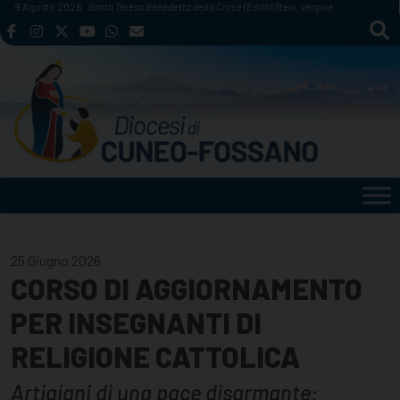
Skip
9 Agosto 2026
Santa Teresa Benedetta della Croce (Edith) Stein, vergine
to
content
25 Giugno 2026
CORSO DI AGGIORNAMENTO
PER INSEGNANTI DI
RELIGIONE CATTOLICA
Artigiani di una pace disarmante: