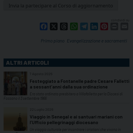
condividi su
Facebook
X
Threads
WhatsApp
Telegram
LinkedIn
Pinterest
Print
E
Primo piano
Evangelizzazione e sacramenti
ALTRI ARTICOLI
7 Agosto 2026
Festeggiato a Fontanelle padre Cesare Falletti
a sessant’anni dalla sua ordinazione
Era stato ordinato presbitero a Villafalletto per la Diocesi di
Fossano il 3 settembre 1966
22 Luglio 2026
Viaggio in Senegal e ai santuari mariani con
l’Ufficio pellegrinaggi diocesano
Un viaggio culturale per incontrare i cristiani che vivono in