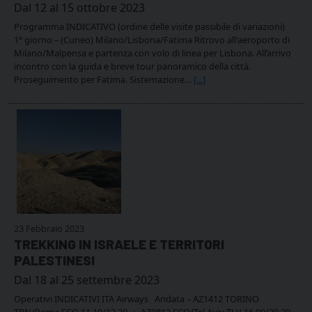
Dal 12 al 15 ottobre 2023
Programma INDICATIVO (ordine delle visite passibile di variazioni)
1° giorno – (Cuneo) Milano/Lisbona/Fatima Ritrovo all'aeroporto di
Milano/Malpensa e partenza con volo di linea per Lisbona. All’arrivo
incontro con la guida e breve tour panoramico della città.
Proseguimento per Fatima. Sistemazione…
[...]
23 Febbraio 2023
TREKKING IN ISRAELE E TERRITORI
PALESTINESI
Dal 18 al 25 settembre 2023
Operativi INDICATIVI ITA Airways Andata – AZ1412 TORINO
TRN/Roma FCO 11.10/12.20 + AZ0812 FCO/Tel Aviv TLV 16.00/20.20