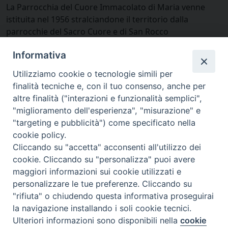
La Parrocchia del Cuore Immacolato di Maria venne
istituita nel 1956 stralciandone il territorio dalla
parrocchie del Sacro Cuore e di San Rocco
Castagnaretta.
Informativa
La chiesa venne realizzata tra il 1961 ed il 1970.
Nel 1976 dal territorio del Cuore Immacolato venne
Utilizziamo cookie o tecnologie simili per
ricavato quello della nuova parrocchia di San Paolo.
finalità tecniche e, con il tuo consenso, anche per
Bibliografia
altre finalità ("interazioni e funzionalità semplici",
"miglioramento dell'esperienza", "misurazione" e
Chiesa di Sant’Antonio
"targeting e pubblicità") come specificato nella
La chiesa di Sant’Antonio venne edificata nel 1907 per
cookie policy.
iniziativa di don Peano con gli Orionisti, a cui
Cliccando su "accetta" acconsenti all'utilizzo dei
appartenne, prima come colonia agricola, ora solo più
cookie. Cliccando su "personalizza" puoi avere
come struttura; la chiesa è affidata agli Ortodossi.
maggiori informazioni sui cookie utilizzati e
Bibliografia
personalizzare le tue preferenze. Cliccando su
Parrocchia San Paolo
"rifiuta" o chiudendo questa informativa proseguirai
La parrocchia San Paolo venne istituita nel 1976 nel
la navigazione installando i soli cookie tecnici.
quartiere “Cuneo 2”, stralciandola dalle parrocchie del
Ulteriori informazioni sono disponibili nella
cookie
Preferenze Cookie