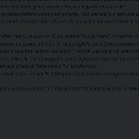
ere una stella grazie ad un ostacolo! È grazie al muro del
he io posso vederlo come è veramente, cioè una stella e non una
la mente. Guarda i fasci di luce che quasi bucano quel muro: è un
e disturbano; augura te “Buon Natale! Buone feste!” col sorriso 
sione, un guaio, un lutto. Sì, auguraglielo, però fallo sottovoce e
issuto possa farti vedere una stella”, perché una stella c’è nella st
na stella che nella fotografia sembra posarsi sopra ad un casola
i alla grotta di Betlemme e lì si era fermata.
stradine belle e in quelle infangate sapendoti accompagnato da 
me arrivare a dirci: “È stato un ostacolo a farmi vedere la stella