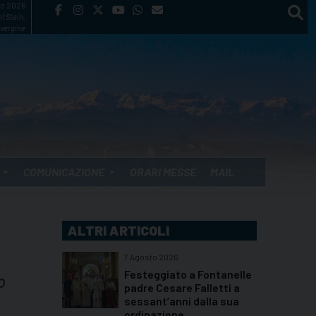
to 2026
) Stein,
vergine
COMUNICAZIONE
ORARI MESSE
MAIL
ALTRI ARTICOLI
7 Agosto 2026
Festeggiato a Fontanelle
o
padre Cesare Falletti a
sessant’anni dalla sua
ordinazione