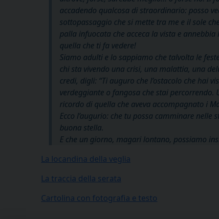
accadendo qualcosa di straordinario: posso ved
sottopassaggio che si mette tra me e il sole c
palla infuocata che acceca la vista e annebbia 
quella che ti fa vedere!
Siamo adulti e lo sappiamo che talvolta le fest
chi sta vivendo una crisi, una malattia, una delu
credi, digli: “Ti auguro che l’ostacolo che hai v
verdeggiante o fangosa che stai percorrendo. U
ricordo di quella che aveva accompagnato i Mag
Ecco l’augurio: che tu possa camminare nelle 
buona stella.
E che un giorno, magari lontano, possiamo insie
La locandina della veglia
La traccia della serata
Cartolina con fotografia e testo