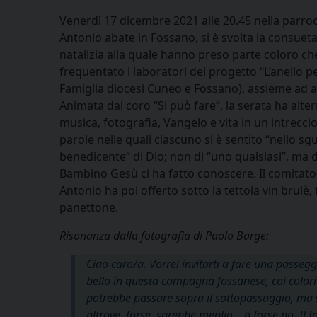
Venerdì 17 dicembre 2021 alle 20.45 nella parroc
Antonio abate in Fossano, si è svolta la consueta
natalizia alla quale hanno preso parte coloro c
frequentato i laboratori del progetto “L’anello p
Famiglia diocesi Cuneo e Fossano), assieme ad al
Animata dal coro “Si può fare”, la serata ha alte
musica, fotografia, Vangelo e vita in un intreccio
parole nelle quali ciascuno si è sentito “nello s
benedicente” di Dio; non di “uno qualsiasi”, ma d
Bambino Gesù ci ha fatto conoscere. Il comitato
Antonio ha poi offerto sotto la tettoia vin brulè, 
panettone.
Risonanza dalla fotografia di Paolo Barge:
Ciao caro/a. Vorrei invitarti a fare una passeggi
bello in questa campagna fossanese, coi colori
potrebbe passare sopra il sottopassaggio, ma
altrove, forse, sarebbe meglio… o forse no. Il f