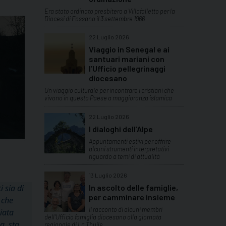
Era stato ordinato presbitero a Villafalletto per la
Diocesi di Fossano il 3 settembre 1966
22 Luglio 2026
Viaggio in Senegal e ai
santuari mariani con
l’Ufficio pellegrinaggi
diocesano
Un viaggio culturale per incontrare i cristiani che
vivono in questo Paese a maggioranza islamica
22 Luglio 2026
I dialoghi dell’Alpe
Appuntamenti estivi per offrire
alcuni strumenti interpretativi
riguardo a temi di attualità
13 Luglio 2026
i sia di
In ascolto delle famiglie,
per camminare insieme
 che
Il racconto di alcuni membri
iata
dell'Ufficio famiglia diocesano alla giornata
a, sta
regionale di La Thuile