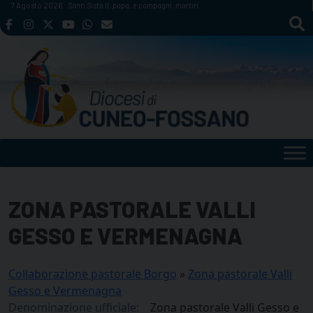
Skip
7 Agosto 2026
Santi Sisto II, papa, e compagni, martiri
to
content
ZONA PASTORALE VALLI
GESSO E VERMENAGNA
Collaborazione pastorale Borgo
»
Zona pastorale Valli
Gesso e Vermenagna
Denominazione ufficiale:
Zona pastorale Valli Gesso e