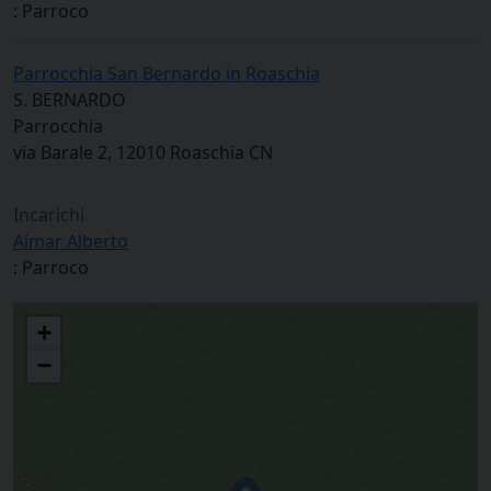
: Parroco
Parrocchia San Bernardo in Roaschia
S. BERNARDO
Parrocchia
via Barale 2, 12010 Roaschia CN
Incarichi
Aimar Alberto
: Parroco
Zona pastorale Valli Gesso e Vermenagna
+
−