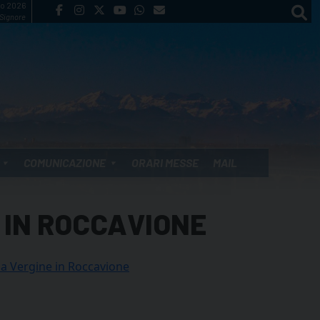
to 2026
 Signore
COMUNICAZIONE
ORARI MESSE
MAIL
 IN ROCCAVIONE
ia Vergine in Roccavione