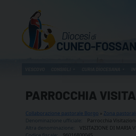
Skip
to
content
VESCOVO
CONSIGLI
CURIA DIOCESANA
IN
PARROCCHIA VISITA
Collaborazione pastorale Borgo
»
Zona pastoral
Denominazione ufficiale:
Parrocchia Visitazion
Altra denominazione:
VISITAZIONE DI MARIA 
Codice fiscale:
96016800045