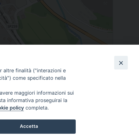
Leaflet
| Map data ©
OpenStreetMap
contributors
altre finalità ("interazioni e
cità") come specificato nella
 avere maggiori informazioni sui
sta informativa proseguirai la
Cuneo
kie policy
completa.
neofossano.it
Accetta