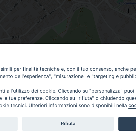
imili per finalità tecniche e, con il tuo consenso, anche per 
lia
amento dell'esperienza", "misurazione" e "targeting e pubbli
i all'utilizzo dei cookie. Cliccando su "personalizza" puoi
re le tue preferenze. Cliccando su "rifiuta" o chiudendo que
via Amedeo Rossi, 28 - 12100 
okie tecnici. Ulteriori informazioni sono disponibili nella
coo
segreteriagenerale@diocesicu
c.f. 96017380047
Rifiuta