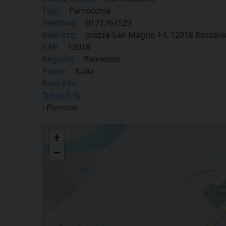
Tipo:
Parrocchia
Telefono:
0171767129
Indirizzo:
piazza San Magno 14, 12018 Roccav
CAP:
12018
Regione:
Piemonte
Paese:
Italia
Incarichi
Turco Erik
: Parroco
Parrocchia Visitazione di Maria Vergine in Roccavione
+
−