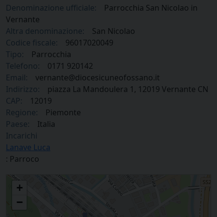
Denominazione ufficiale:
Parrocchia San Nicolao in
Vernante
Altra denominazione:
San Nicolao
Codice fiscale:
96017020049
Tipo:
Parrocchia
Telefono:
0171 920142
Email:
vernante@diocesicuneofossano.it
Indirizzo:
piazza La Mandoulera 1, 12019 Vernante CN
CAP:
12019
Regione:
Piemonte
Paese:
Italia
Incarichi
Lanave Luca
: Parroco
Parrocchia San Nicolao in Vernante
+
−