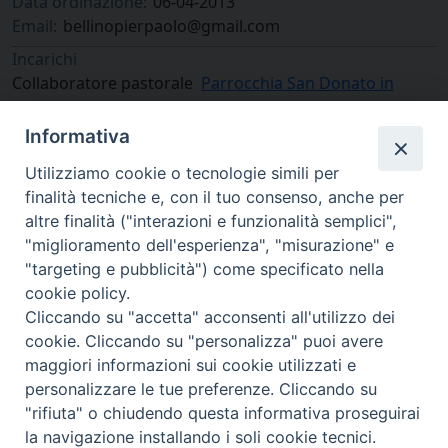
Data ordinazione:
06-04-2013
Email:
bellinopierpaolo@gmail.com
Incarichi
Collaboratore pastorale
Parrocchia San Donato in
Robilante
Informativa
Utilizziamo cookie o tecnologie simili per
finalità tecniche e, con il tuo consenso, anche per
altre finalità ("interazioni e funzionalità semplici",
"miglioramento dell'esperienza", "misurazione" e
"targeting e pubblicità") come specificato nella
cookie policy.
Cliccando su "accetta" acconsenti all'utilizzo dei
cookie. Cliccando su "personalizza" puoi avere
via Amedeo Rossi, 28 - 12100 Cuneo
maggiori informazioni sui cookie utilizzati e
segreteriagenerale@diocesicuneofossano.it
personalizzare le tue preferenze. Cliccando su
c.f. 96017380047
"rifiuta" o chiudendo questa informativa proseguirai
la navigazione installando i soli cookie tecnici.