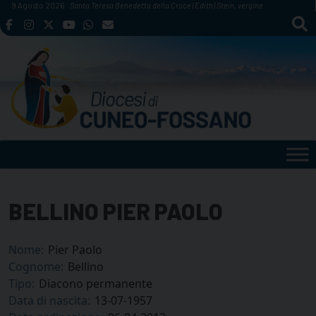
Skip
9 Agosto 2026
Santa Teresa Benedetta della Croce (Edith) Stein, vergine
to
content
BELLINO PIER PAOLO
Nome:
Pier Paolo
Cognome:
Bellino
Tipo:
Diacono permanente
Data di nascita:
13-07-1957