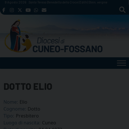
Skip
9 Agosto 2026
Santa Teresa Benedetta della Croce (Edith) Stein, vergine
to
content
DOTTO ELIO
Nome:
Elio
Cognome:
Dotto
Tipo:
Presbitero
Luogo di nascita:
Cuneo