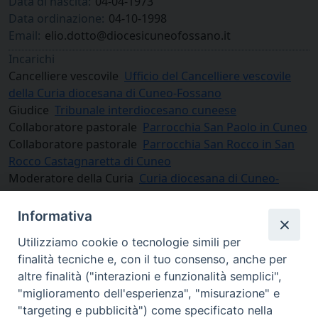
Data di nascita:
04-04-1973
Data ordinazione:
04-10-1998
Email:
elio.dotto@diocesicuneofossano.it
Incarichi
Cancelliere vescovile
Ufficio del Cancelliere vescovile
della Curia diocesana di Cuneo-Fossano
Giudice
Tribunale interdiocesano cuneese
Collaboratore pastorale
Parrocchia San Paolo in Cuneo
Collaboratore pastorale
Parrocchia San Rocco in San
Rocco Castagnaretta di Cuneo
Moderatore della Curia
Curia diocesana di Cuneo-
Fossano
Informativa
Utilizziamo cookie o tecnologie simili per
finalità tecniche e, con il tuo consenso, anche per
altre finalità ("interazioni e funzionalità semplici",
"miglioramento dell'esperienza", "misurazione" e
"targeting e pubblicità") come specificato nella