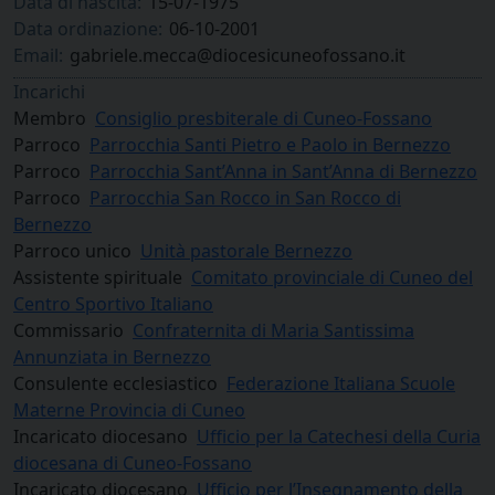
Data di nascita:
15-07-1975
Data ordinazione:
06-10-2001
Email:
gabriele.mecca@diocesicuneofossano.it
Incarichi
Membro
Consiglio presbiterale di Cuneo-Fossano
Parroco
Parrocchia Santi Pietro e Paolo in Bernezzo
Parroco
Parrocchia Sant’Anna in Sant’Anna di Bernezzo
Parroco
Parrocchia San Rocco in San Rocco di
Bernezzo
Parroco unico
Unità pastorale Bernezzo
Assistente spirituale
Comitato provinciale di Cuneo del
Centro Sportivo Italiano
Commissario
Confraternita di Maria Santissima
Annunziata in Bernezzo
Consulente ecclesiastico
Federazione Italiana Scuole
Materne Provincia di Cuneo
Incaricato diocesano
Ufficio per la Catechesi della Curia
diocesana di Cuneo-Fossano
Incaricato diocesano
Ufficio per l’Insegnamento della