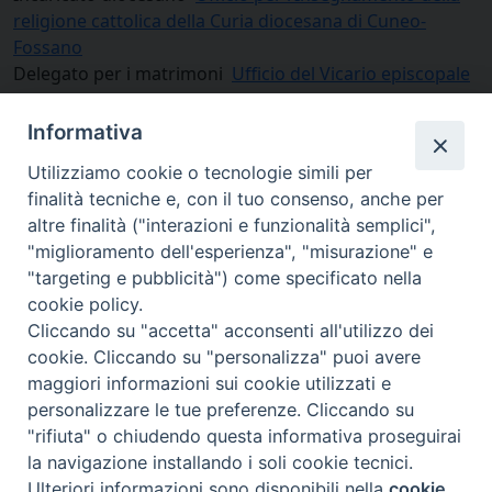
religione cattolica della Curia diocesana di Cuneo-
Fossano
Delegato per i matrimoni
Ufficio del Vicario episcopale
per la Pastorale
Informativa
Utilizziamo cookie o tecnologie simili per
finalità tecniche e, con il tuo consenso, anche per
altre finalità ("interazioni e funzionalità semplici",
"miglioramento dell'esperienza", "misurazione" e
"targeting e pubblicità") come specificato nella
cookie policy.
Cliccando su "accetta" acconsenti all'utilizzo dei
cookie. Cliccando su "personalizza" puoi avere
via Amedeo Rossi, 28 - 12100 Cuneo
maggiori informazioni sui cookie utilizzati e
segreteriagenerale@diocesicuneofossano.it
personalizzare le tue preferenze. Cliccando su
c.f. 96017380047
"rifiuta" o chiudendo questa informativa proseguirai
la navigazione installando i soli cookie tecnici.
Ulteriori informazioni sono disponibili nella
cookie
Preferenze Cookie