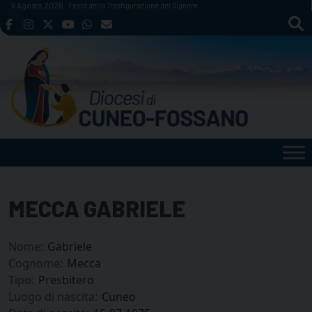
Skip
6 Agosto 2026
Festa della Trasfigurazione del Signore
to
content
MECCA GABRIELE
Nome:
Gabriele
Cognome:
Mecca
Tipo:
Presbitero
Luogo di nascita:
Cuneo