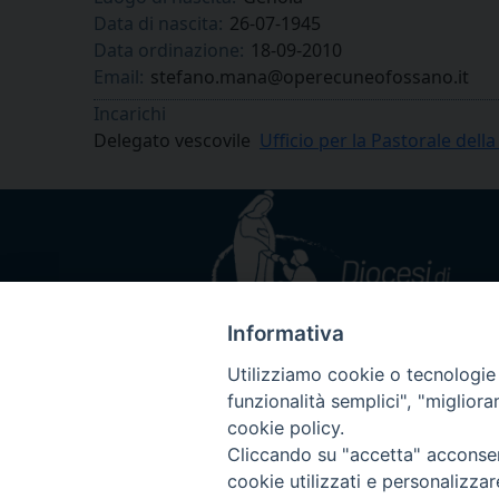
Data di nascita:
26-07-1945
Data ordinazione:
18-09-2010
Email:
stefano.mana@operecuneofossano.it
Incarichi
Delegato vescovile
Ufficio per la Pastorale dell
Informativa
Utilizziamo cookie o tecnologie s
funzionalità semplici", "miglior
cookie policy.
Cliccando su "accetta" acconsent
cookie utilizzati e personalizza