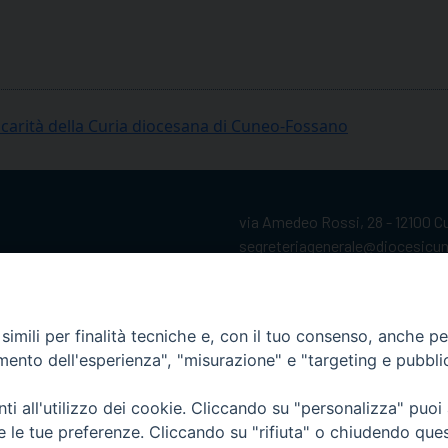
a carità della Curia diocesana di Cuneo-Fossano
via Amedeo Rossi, 28 - 12100 
segreteriagenerale@diocesicu
c.f. 96017380047
imili per finalità tecniche e, con il tuo consenso, anche per 
amento dell'esperienza", "misurazione" e "targeting e pubbli
i all'utilizzo dei cookie. Cliccando su "personalizza" puoi
re le tue preferenze. Cliccando su "rifiuta" o chiudendo que