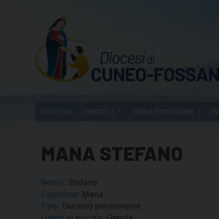
Skip
to
content
VESCOVO
CONSIGLI
CURIA DIOCESANA
IN
MANA STEFANO
Nome:
Stefano
Cognome:
Mana
Tipo:
Diacono permanente
Luogo di nascita:
Genola