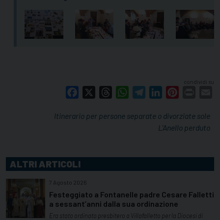
condividi su
Facebook
X
Threads
WhatsApp
Telegram
LinkedIn
Pinterest
Print
E
Itinerario per persone separate o divorziate sole
L'Anello perduto
ALTRI ARTICOLI
7 Agosto 2026
Festeggiato a Fontanelle padre Cesare Falletti
a sessant’anni dalla sua ordinazione
Era stato ordinato presbitero a Villafalletto per la Diocesi di