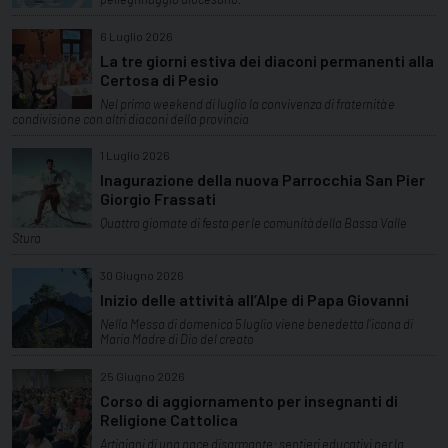
6 Luglio 2026
La tre giorni estiva dei diaconi permanenti alla
Certosa di Pesio
Nel primo weekend di luglio la convivenza di fraternità e
condivisione con altri diaconi della provincia
1 Luglio 2026
Inagurazione della nuova Parrocchia San Pier
Giorgio Frassati
Quattro giornate di festa per le comunità della Bassa Valle
Stura
30 Giugno 2026
Inizio delle attività all’Alpe di Papa Giovanni
Nella Messa di domenica 5 luglio viene benedetta l’icona di
Maria Madre di Dio del creato
25 Giugno 2026
Corso di aggiornamento per insegnanti di
Religione Cattolica
Artigiani di una pace disarmante: sentieri educativi per la