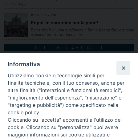
scuola di oggi
19 Giugno 2026
Popoli in cammino per la pace!
Domenica 14 giugno a Valdocco in Torino si sono ritrovate tante
comunità etniche del Piemonte
TUTTI GLI ARTICOLI
Informativa
Utilizziamo cookie o tecnologie simili per
finalità tecniche e, con il tuo consenso, anche per
altre finalità ("interazioni e funzionalità semplici",
"miglioramento dell'esperienza", "misurazione" e
"targeting e pubblicità") come specificato nella
cookie policy.
Cliccando su "accetta" acconsenti all'utilizzo dei
cookie. Cliccando su "personalizza" puoi avere
via Amedeo Rossi, 28 - 12100 Cuneo
maggiori informazioni sui cookie utilizzati e
segreteriagenerale@diocesicuneofossano.it