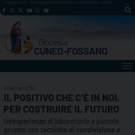
Skip
9 Agosto 2026
Santa Teresa Benedetta della Croce (Edith) Stein, vergine
to
content
31 Gennaio 2017
IL POSITIVO CHE C’È IN NOI.
PER COSTRUIRE IL FUTURO
Un'esperienza di laboratorio a piccolo
gruppo con tecniche di condivisione e