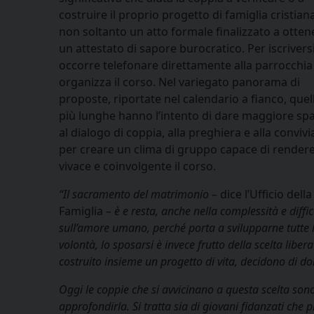
costruire il proprio progetto di famiglia cristiana
non soltanto un atto formale finalizzato a otten
un attestato di sapore burocratico. Per iscrivers
occorre telefonare direttamente alla parrocchia
organizza il corso. Nel variegato panorama di
proposte, riportate nel calendario a fianco, quel
più lunghe hanno l’intento di dare maggiore sp
al dialogo di coppia, alla preghiera e alla convivia
per creare un clima di gruppo capace di rendere
vivace e coinvolgente il corso.
“Il sacramento del matrimonio –
dice l’Ufficio della
Famiglia
– è e resta, anche nella complessità e diffic
sull’amore umano, perché porta a svilupparne tutte l
volontà, lo sposarsi è invece frutto della scelta lib
costruito insieme un progetto di vita, decidono di do
Oggi le coppie che si avvicinano a questa scelta so
approfondirla. Si tratta sia di giovani fidanzati che p