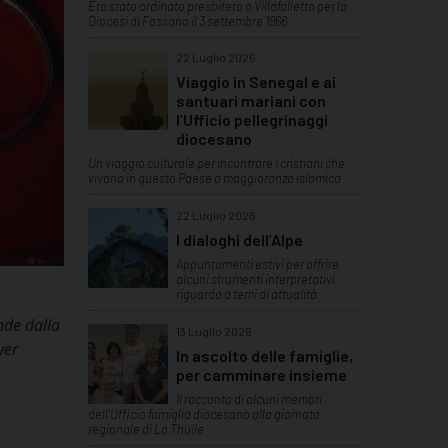
Era stato ordinato presbitero a Villafalletto per la
Diocesi di Fossano il 3 settembre 1966
22 Luglio 2026
Viaggio in Senegal e ai
santuari mariani con
l’Ufficio pellegrinaggi
diocesano
Un viaggio culturale per incontrare i cristiani che
vivono in questo Paese a maggioranza islamica
22 Luglio 2026
I dialoghi dell’Alpe
Appuntamenti estivi per offrire
alcuni strumenti interpretativi
riguardo a temi di attualità
nde dalla
13 Luglio 2026
ver
In ascolto delle famiglie,
per camminare insieme
Il racconto di alcuni membri
dell'Ufficio famiglia diocesano alla giornata
regionale di La Thuile