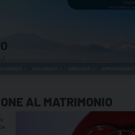
8 Agos
San Domenico, sa
 EVIDENZA
DOCUMENTI
ANNUARIO
APPUNTAMENTI
IONE AL MATRIMONIO
di
ppa