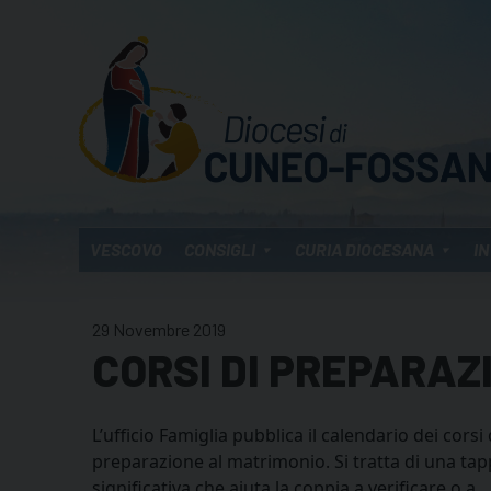
Skip
to
content
VESCOVO
CONSIGLI
CURIA DIOCESANA
IN
29 Novembre 2019
CORSI DI PREPARAZ
L’ufficio Famiglia pubblica il calendario dei corsi 
preparazione al matrimonio. Si tratta di una ta
significativa che aiuta la coppia a verificare o a