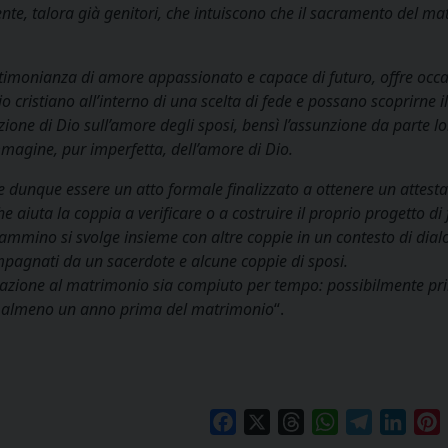
te, talora già genitori, che intuiscono che il sacramento del m
estimonianza di amore appassionato e capace di futuro, offre occa
cristiano all’interno di una scelta di fede e possano scoprirne il
one di Dio sull’amore degli sposi, bensì l’assunzione da parte lo
magine, pur imperfetta, dell’amore di Dio.
 dunque essere un atto formale finalizzato a ottenere un attesta
 aiuta la coppia a verificare o a costruire il proprio progetto di
cammino si svolge insieme con altre coppie in un contesto di dial
pagnati da un sacerdote e alcune coppie di sposi.
arazione al matrimonio sia compiuto per tempo: possibilmente p
si e almeno un anno prima del matrimonio
“.
Facebook
X
Threads
WhatsApp
Telegram
Linke
P