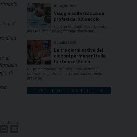
atrimonio
10 Luglio 2026
Viaggio sulle tracce dei
profeti del XX secolo
sioni di
Dal 12 al 15 ottobre 2026. Iscrizioni
presso l'Ufficio pellegrinaggio diocesano.
ro di un
6 Luglio 2026
La tre giorni estiva dei
diaconi permanenti alla
to di
Certosa di Pesio
 famiglia
Nel primo weekend di luglio la convivenza di
ogo, di
fraternità e condivisione con altri diaconi della
provincia
rima
TUTTI GLI ARTICOLI
condividi su
dIn
interest
Print
Email