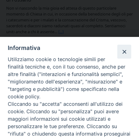
Non vi nascondo la mia gioia ed attesa di questo particolare
momento di Chiesa in cui, in occasione della benedizione degli oli per
i catecumeni e per i malati e la consacrazione del Crisma, vescovo,
sacerdoti e diaconi siamo radunati quasi al completo. Sentiamoci
uniti anche a chi è assente…
[...]
Informativa
Utilizziamo cookie o tecnologie simili per
finalità tecniche e, con il tuo consenso, anche per
altre finalità ("interazioni e funzionalità semplici",
"miglioramento dell'esperienza", "misurazione" e
"targeting e pubblicità") come specificato nella
cookie policy.
Cliccando su "accetta" acconsenti all'utilizzo dei
cookie. Cliccando su "personalizza" puoi avere
via Amedeo Rossi, 28 - 12100 Cuneo
maggiori informazioni sui cookie utilizzati e
segreteriagenerale@diocesicuneofossano.it
personalizzare le tue preferenze. Cliccando su
c.f. 96017380047
"rifiuta" o chiudendo questa informativa proseguirai