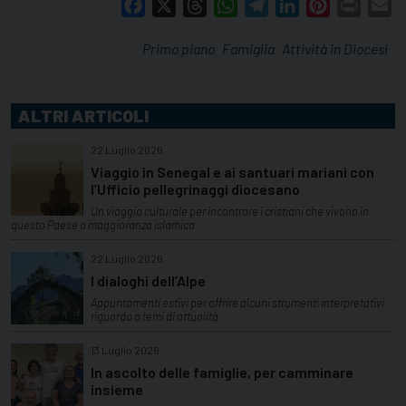
Facebook
X
Threads
WhatsApp
Telegram
LinkedIn
Pinterest
Print
E
Primo piano
Famiglia
Attività in Diocesi
ALTRI ARTICOLI
22 Luglio 2026
Viaggio in Senegal e ai santuari mariani con
l’Ufficio pellegrinaggi diocesano
Un viaggio culturale per incontrare i cristiani che vivono in
questo Paese a maggioranza islamica
22 Luglio 2026
I dialoghi dell’Alpe
Appuntamenti estivi per offrire alcuni strumenti interpretativi
riguardo a temi di attualità
13 Luglio 2026
In ascolto delle famiglie, per camminare
insieme