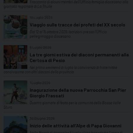
Il racconto di alcuni membri dell'Ufficio famiglia diocesano alla
giornata regionale di La Thuile
10 Luglio 2026
Viaggio sulle tracce dei profeti del XX secolo
Dal 12 al 15 ottobre 2026. Iscrizioni presso l'Ufficio
pellegrinaggio diocesano.
6 Luglio 2026
La tre giorni estiva dei diaconi permanenti alla
Certosa di Pesio
Nel primo weekend di luglio la convivenza di fraternità e
condivisione con altri diaconi della provincia
1 Luglio 2026
Inagurazione della nuova Parrocchia San Pier
Giorgio Frassati
Quattro giornate di festa per le comunità della Bassa Valle
Stura
30 Giugno 2026
Inizio delle attività all’Alpe di Papa Giovanni
Nella Messa di domenica 5 luglio viene benedetta l’icona di