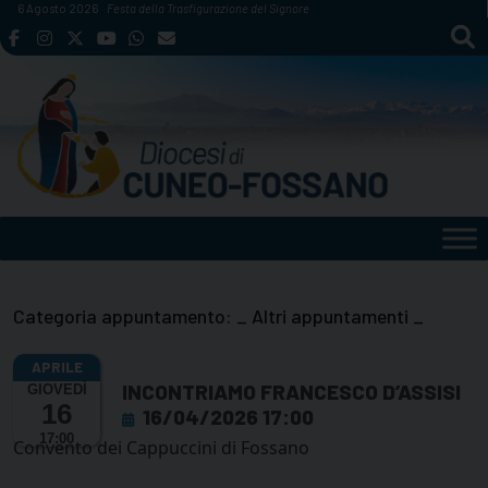
Skip
6 Agosto 2026
Festa della Trasfigurazione del Signore
to
content
Categoria appuntamento:
_ Altri appuntamenti _
INCONTRIAMO FRANCESCO D’ASSISI
GIOVEDÌ
16
16/04/2026 17:00
17:00
Convento dei Cappuccini di Fossano