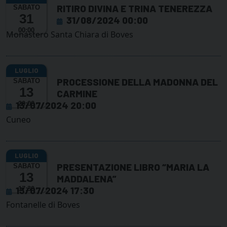
RITIRO DIVINA E TRINA TENEREZZA
SABATO
31
31/08/2024 00:00
00:00
Monastero Santa Chiara di Boves
PROCESSIONE DELLA MADONNA DEL
SABATO
13
CARMINE
13/07/2024 20:00
20:00
Cuneo
PRESENTAZIONE LIBRO “MARIA LA
SABATO
13
MADDALENA”
13/07/2024 17:30
17:30
Fontanelle di Boves