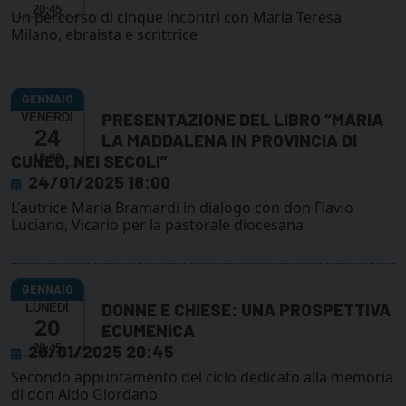
20:45
Un percorso di cinque incontri con Maria Teresa
Milano, ebraista e scrittrice
PRESENTAZIONE DEL LIBRO “MARIA
VENERDÌ
24
LA MADDALENA IN PROVINCIA DI
CUNEO, NEI SECOLI”
18:00
24/01/2025 18:00
L'autrice Maria Bramardi in dialogo con don Flavio
Luciano, Vicario per la pastorale diocesana
DONNE E CHIESE: UNA PROSPETTIVA
LUNEDÌ
20
ECUMENICA
20/01/2025 20:45
20:45
Secondo appuntamento del ciclo dedicato alla memoria
di don Aldo Giordano