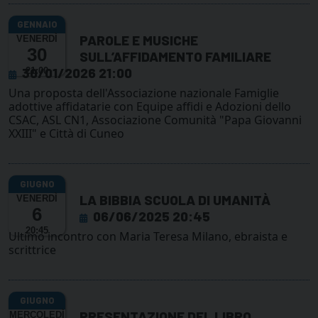
PAROLE E MUSICHE
VENERDÌ
30
SULL’AFFIDAMENTO FAMILIARE
30/01/2026 21:00
21:00
Una proposta dell'Associazione nazionale Famiglie
adottive affidatarie con Equipe affidi e Adozioni dello
CSAC, ASL CN1, Associazione Comunità "Papa Giovanni
XXIII" e Città di Cuneo
LA BIBBIA SCUOLA DI UMANITÀ
VENERDÌ
6
06/06/2025 20:45
20:45
Ultimo incontro con Maria Teresa Milano, ebraista e
scrittrice
PRESENTAZIONE DEL LIBRO
MERCOLEDÌ