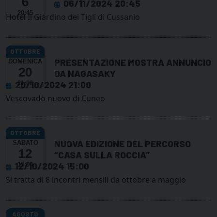
6
06/11/2024 20:45
20:45
Hotel Il Giardino dei Tigli di Cussanio
PRESENTAZIONE MOSTRA ANNUNCIO
DOMENICA
20
DA NAGASAKY
20/10/2024 21:00
21:00
Vescovado nuovo di Cuneo
NUOVA EDIZIONE DEL PERCORSO
SABATO
12
“CASA SULLA ROCCIA”
12/10/2024 15:00
15:00
Si tratta di 8 incontri mensili da ottobre a maggio