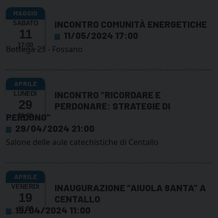
INCONTRO COMUNITÀ ENERGETICHE
SABATO
11
11/05/2024 17:00
17:00
Bottega 23 - Fossano
INCONTRO “RICORDARE E
LUNEDÌ
29
PERDONARE: STRATEGIE DI
PERDONO”
21:00
29/04/2024 21:00
Salone delle aule catechistiche di Centallo
INAUGURAZIONE “AIUOLA 8ANTA” A
VENERDÌ
19
CENTALLO
19/04/2024 11:00
11:00