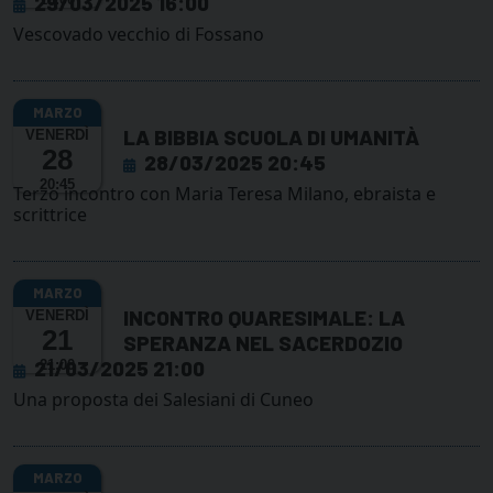
29/03/2025 16:00
Vescovado vecchio di Fossano
LA BIBBIA SCUOLA DI UMANITÀ
VENERDÌ
28
28/03/2025 20:45
20:45
Terzo incontro con Maria Teresa Milano, ebraista e
scrittrice
INCONTRO QUARESIMALE: LA
VENERDÌ
21
SPERANZA NEL SACERDOZIO
21/03/2025 21:00
21:00
Una proposta dei Salesiani di Cuneo