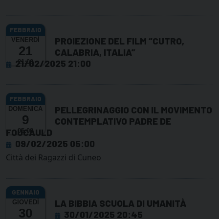
PROIEZIONE DEL FILM “CUTRO,
VENERDÌ
21
CALABRIA, ITALIA”
21/02/2025 21:00
21:00
PELLEGRINAGGIO CON IL MOVIMENTO
DOMENICA
9
CONTEMPLATIVO PADRE DE
FOUCAULD
05:00
09/02/2025 05:00
Città dei Ragazzi di Cuneo
LA BIBBIA SCUOLA DI UMANITÀ
GIOVEDÌ
30
30/01/2025 20:45