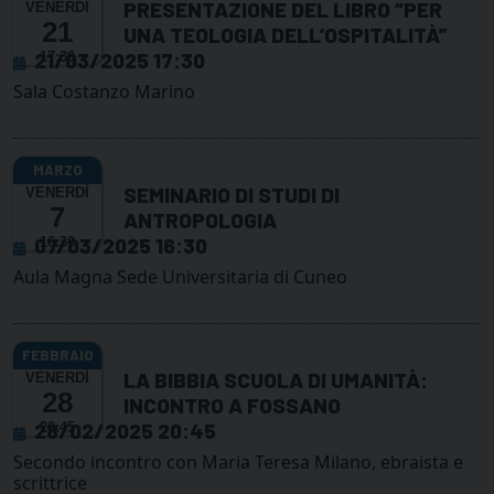
PRESENTAZIONE DEL LIBRO “PER
VENERDÌ
21
UNA TEOLOGIA DELL’OSPITALITÀ”
21/03/2025 17:30
17:30
Sala Costanzo Marino
SEMINARIO DI STUDI DI
VENERDÌ
7
ANTROPOLOGIA
07/03/2025 16:30
16:30
Aula Magna Sede Universitaria di Cuneo
LA BIBBIA SCUOLA DI UMANITÀ:
VENERDÌ
28
INCONTRO A FOSSANO
28/02/2025 20:45
20:45
Secondo incontro con Maria Teresa Milano, ebraista e
scrittrice