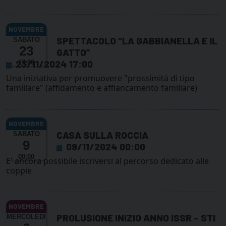
SPETTACOLO “LA GABBIANELLA E IL
SABATO
23
GATTO”
23/11/2024 17:00
17:00
Una iniziativa per promuovere "prossimità di tipo
familiare" (affidamento e affiancamento familiare)
CASA SULLA ROCCIA
SABATO
9
09/11/2024 00:00
00:00
E' ancora possibile iscriversi al percorso dedicato alle
coppie
PROLUSIONE INIZIO ANNO ISSR – STI
MERCOLEDÌ