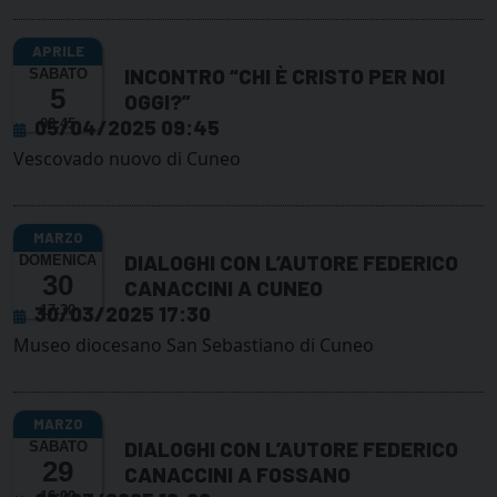
INCONTRO “CHI È CRISTO PER NOI
SABATO
5
OGGI?”
05/04/2025 09:45
09:45
Vescovado nuovo di Cuneo
DIALOGHI CON L’AUTORE FEDERICO
DOMENICA
30
CANACCINI A CUNEO
30/03/2025 17:30
17:30
Museo diocesano San Sebastiano di Cuneo
DIALOGHI CON L’AUTORE FEDERICO
SABATO
29
CANACCINI A FOSSANO
16:00