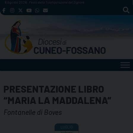
Skip
6 Agosto 2026
Festa della Trasfigurazione del Signore
to
content
PRESENTAZIONE LIBRO
“MARIA LA MADDALENA”
Fontanelle di Boves