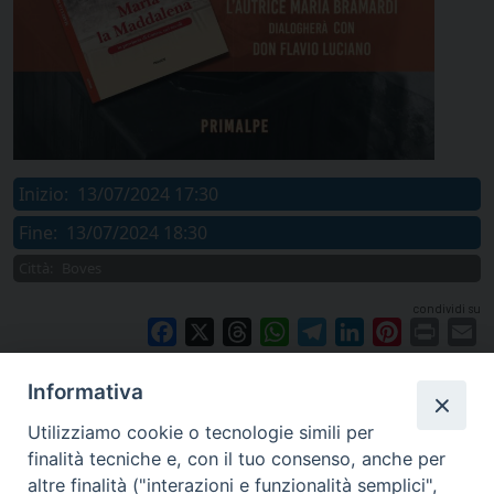
Inizio:
13/07/2024 17:30
Fine:
13/07/2024 18:30
Città:
Boves
condividi su
Facebook
X
Threads
WhatsApp
Telegram
LinkedIn
Pinterest
Print
E
Informativa
Utilizziamo cookie o tecnologie simili per
finalità tecniche e, con il tuo consenso, anche per
altre finalità ("interazioni e funzionalità semplici",