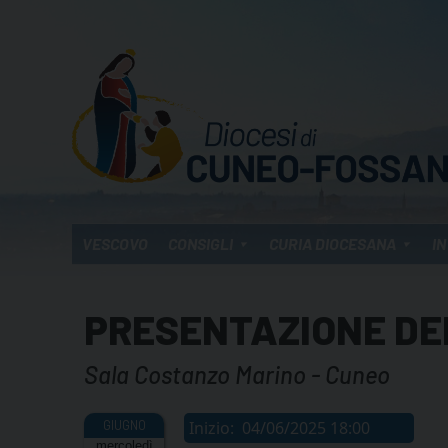
Skip
to
content
VESCOVO
CONSIGLI
CURIA DIOCESANA
IN
PRESENTAZIONE DE
Sala Costanzo Marino - Cuneo
Inizio:
04/06/2025 18:00
mercoledì