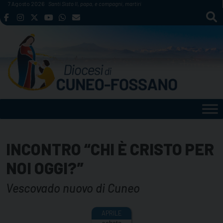
Skip
7 Agosto 2026
Santi Sisto II, papa, e compagni, martiri
to
content
INCONTRO “CHI È CRISTO PER
NOI OGGI?”
Vescovado nuovo di Cuneo