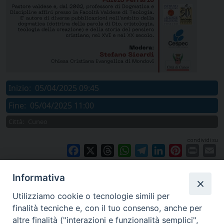
Inizio:
05/04/2025 09:45
Fine:
05/04/2025 11:00
Città:
Cuneo
condividi su
Facebook
X
Threads
WhatsApp
Telegram
LinkedIn
Pinterest
Print
E
Informativa
Utilizziamo cookie o tecnologie simili per
finalità tecniche e, con il tuo consenso, anche per
altre finalità ("interazioni e funzionalità semplici",