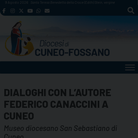
Skip
9 Agosto 2026
Santa Teresa Benedetta della Croce (Edith) Stein, vergine
to
content
DIALOGHI CON L’AUTORE
FEDERICO CANACCINI A
CUNEO
Museo diocesano San Sebastiano di
Cuneo