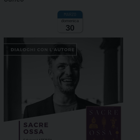
domenica
30