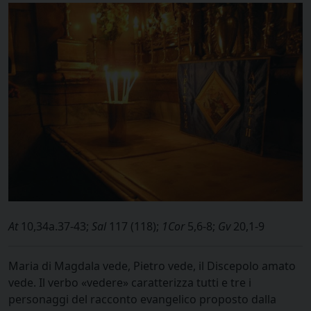
At
10,34a.37-43;
Sal
117 (118);
1Cor
5,6-8;
Gv
20,1-9
Maria di Magdala vede, Pietro vede, il Discepolo amato
vede. Il verbo «vedere» caratterizza tutti e tre i
personaggi del racconto evangelico proposto dalla