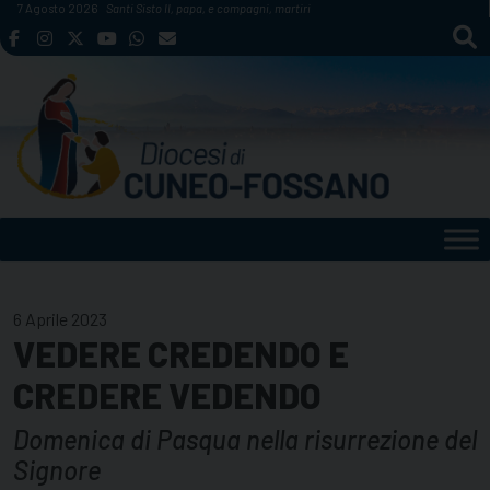
Skip
7 Agosto 2026
Santi Sisto II, papa, e compagni, martiri
to
content
6 Aprile 2023
VEDERE CREDENDO E
CREDERE VEDENDO
Domenica di Pasqua nella risurrezione del
Signore