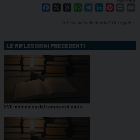
condividi su
Facebook
X
Threads
WhatsApp
Telegram
LinkedIn
Pinterest
Print
E
Riflessioni nelle festività liturgiche
LE RIFLESSIONI PRECEDENTI
XVIII domenica del tempo ordinario