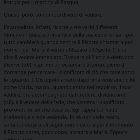
liturgia per il mattino di Pasqua.
Questi, però, sono modi diversi di vedere.
L’evangelista, infatti, ricorre a tre verbi differenti.
Almeno in questa prima fase della sua esperienza – poi
tutto cambierà quando sentirà il Risorto chiamarla per
nome – per Maria il verbo utilizzato è
blepo
(v. 1) che
dice il vedere immediato. Il vedere di Pietro è detto con
theoreo
(v.6): esprime un osservare attento, pieno di
domande per cercare il significato di ciò che cade sotto
lo sguardo. Il Discepolo amato dapprima vede anche lui
come Maria, ma poi, quando entra nel sepolcro, il suo
vedere, ora accompagnato dal credere, diviene
orao
(v.8)
:
è il vedere della fede, che penetra il significato
profondo di ciò che osserva. Egli, appunto, vede
credendo e crede vedendo. In sé non vede molto,
soltanto dei piccoli segni, non incontra per il momento
il Risorto come, poco dopo, accadrà a Maria. Eppure
vede e crede.