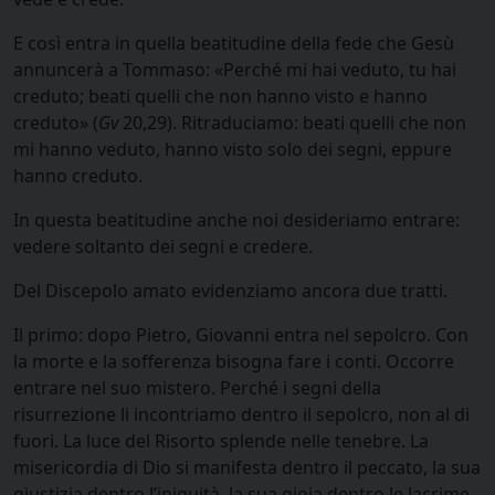
E così entra in quella beatitudine della fede che Gesù
annuncerà a Tommaso: «Perché mi hai veduto, tu hai
creduto; beati quelli che non hanno visto e hanno
creduto» (
Gv
20,29). Ritraduciamo: beati quelli che non
mi hanno veduto, hanno visto solo dei segni, eppure
hanno creduto.
In questa beatitudine anche noi desideriamo entrare:
vedere soltanto dei segni e credere.
Del Discepolo amato evidenziamo ancora due tratti.
Il primo: dopo Pietro, Giovanni entra nel sepolcro. Con
la morte e la sofferenza bisogna fare i conti. Occorre
entrare nel suo mistero. Perché i segni della
risurrezione li incontriamo dentro il sepolcro, non al di
fuori. La luce del Risorto splende nelle tenebre. La
misericordia di Dio si manifesta dentro il peccato, la sua
giustizia dentro l’iniquità, la sua gioia dentro le lacrime.