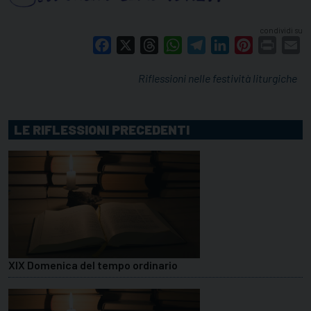
condividi su
Facebook
X
Threads
WhatsApp
Telegram
LinkedIn
Pinterest
Print
E
Riflessioni nelle festività liturgiche
LE RIFLESSIONI PRECEDENTI
XIX Domenica del tempo ordinario