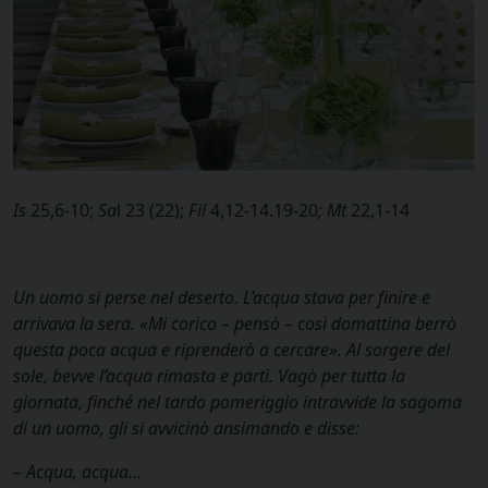
Is
25,6-10;
Sa
l 23 (22);
Fil
4,12-14.19-20
; Mt
22,1-14
Un uomo si perse nel deserto. L’acqua stava per finire e
arrivava la sera. «Mi corico – pensò – così domattina berrò
questa poca acqua e riprenderò a cercare». Al sorgere del
sole, bevve l’acqua rimasta e partì. Vagò per tutta la
giornata, finché nel tardo pomeriggio intravvide la sagoma
di un uomo, gli si avvicinò ansimando e disse:
– Acqua, acqua…