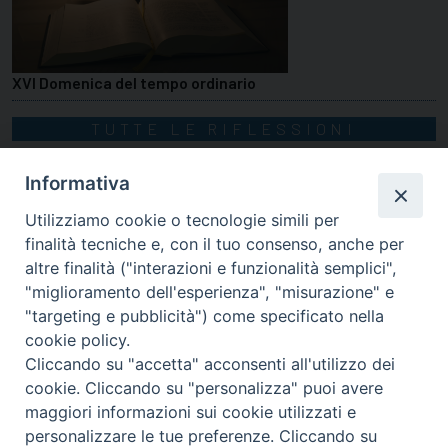
XVI Domenica del tempo ordinario
TUTTE LE RIFLESSIONI
Informativa
Utilizziamo cookie o tecnologie simili per
finalità tecniche e, con il tuo consenso, anche per
altre finalità ("interazioni e funzionalità semplici",
"miglioramento dell'esperienza", "misurazione" e
"targeting e pubblicità") come specificato nella
cookie policy.
Cliccando su "accetta" acconsenti all'utilizzo dei
cookie. Cliccando su "personalizza" puoi avere
via Amedeo Rossi, 28 - 12100 Cuneo
maggiori informazioni sui cookie utilizzati e
segreteriagenerale@diocesicuneofossano.it
personalizzare le tue preferenze. Cliccando su
c.f. 96017380047