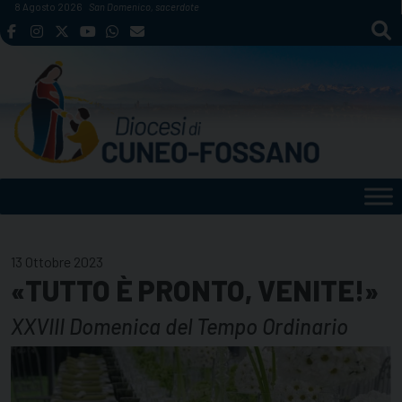
Skip
8 Agosto 2026
San Domenico, sacerdote
to
content
13 Ottobre 2023
«TUTTO È PRONTO, VENITE!»
XXVIII Domenica del Tempo Ordinario