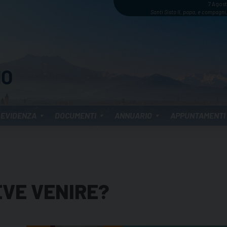
7 Agos
Santi Sisto II, papa, e compagni,
 EVIDENZA
DOCUMENTI
ANNUARIO
APPUNTAMENTI
EVE VENIRE?