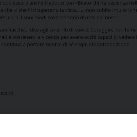
e può essere anche tradotto con «Beato chi ha pazienza nell
 che «i ciechi ricuperano la vista… », non subito intuisci ch
ersi cura. I suoi modi sovente sono diversi dai nostri.
e mani fiacche… dite agli smarriti di cuore: Coraggio, non temet
ati a sostenerci a vicenda per avere occhi capaci di vedere i
e continua a portare dentro di sé segni di contraddizione.
 world
Facebook
X
Threads
WhatsApp
Telegram
Linke
P