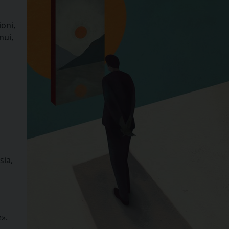
ioni,
nui,
sia,
».