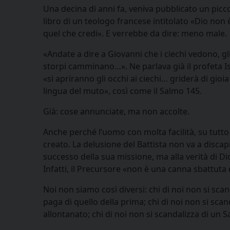
Una decina di anni fa, veniva pubblicato un picc
libro di un teologo francese intitolato «Dio non 
quel che credi». E verrebbe da dire: meno male.
«Andate a dire a Giovanni che i ciechi vedono, gl
storpi camminano…». Ne parlava già il profeta Is
«si apriranno gli occhi ai ciechi… griderà di gioia
lingua del muto», così come il Salmo 145.
Già: cose annunciate, ma non accolte.
Anche perché l’uomo con molta facilità, su tutto 
creato. La delusione del Battista non va a disca
successo della sua missione, ma alla verità di Dio
Infatti, il Precursore «non è una canna sbattuta 
Noi non siamo così diversi: chi di noi non si scan
paga di quello della prima; chi di noi non si scan
allontanato; chi di noi non si scandalizza di u