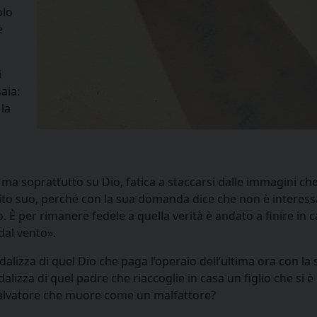
olo
è
i
aia:
 la
ma soprattutto su Dio, fatica a staccarsi dalle immagini che
pito suo, perché con la sua domanda dice che non è interess
. È per rimanere fedele a quella verità è andato a finire in c
dal vento».
dalizza di quel Dio che paga l’operaio dell’ultima ora con la 
dalizza di quel padre che riaccoglie in casa un figlio che si è
n Salvatore che muore come un malfattore?