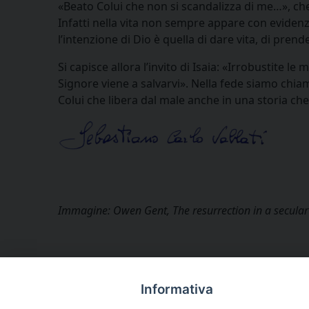
«Beato Colui che non si scandalizza di me…», ch
Infatti nella vita non sempre appare con evidenza
l’intenzione di Dio è quella di dare vita, di prend
Si capisce allora l’invito di Isaia: «Irrobustite l
Signore viene a salvarvi». Nella fede siamo chiam
Colui che libera dal male anche in una storia ch
Immagine: Owen Gent, The resurrection in a secular
Informativa