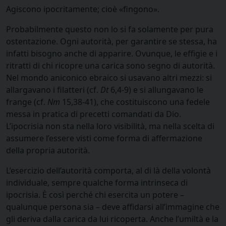
Agiscono ipocritamente; cioè «fingono».
Probabilmente questo non lo si fa solamente per pura
ostentazione. Ogni autorità, per garantire se stessa, ha
infatti bisogno anche di apparire. Ovunque, le effigie e i
ritratti di chi ricopre una carica sono segno di autorità.
Nel mondo aniconico ebraico si usavano altri mezzi: si
allargavano i filatteri (cf.
Dt
6,4-9) e si allungavano le
frange (cf.
Nm
15,38-41), che costituiscono una fedele
messa in pratica di precetti comandati da Dio.
L’ipocrisia non sta nella loro visibilità, ma nella scelta di
assumere l’essere visti come forma di affermazione
della propria autorità.
L’esercizio dell’autorità comporta, al di là della volontà
individuale, sempre qualche forma intrinseca di
ipocrisia. È così perché chi esercita un potere –
qualunque persona sia – deve affidarsi all’immagine che
gli deriva dalla carica da lui ricoperta. Anche l’umiltà e la