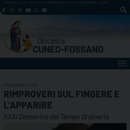
Skip
9 Agosto 2026
Santa Teresa Benedetta della Croce (Edith) Stein, vergine
to
content
3 Novembre 2023
RIMPROVERI SUL FINGERE E
L’APPARIRE
XXXI Domenica del Tempo Ordinario