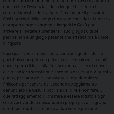
comportato in modo molto differente. Gesù è andato a
quello che è l’essenziale della legge e ha ridotto i
comandamenti a due: amare Dio e amare il prossimo.
Così i precetti della legge che erano considerati un vero
e proprio giogo, vengono alleggeriti e Gesù può
arrivare a invitare a prendere il suo giogo su di sé
perché non è un giogo pesante che affatica ma è dolce
e leggero.
Così quelli che si mostrano più intransigenti, i duri e
puri, finiscono prima o poi di trovare qualcun altro più
duro e puro di lui, e alla fine arrivano a essere i censori
di ciò che loro stessi non riescono a osservare. A questo
punto, per paura di riconoscere la loro doppiezza,
finiscono per cadere nel secondo atteggiamento
denunciato da Gesù: l’ipocrisia del dire e non fare. È
quell’atteggiamento di chi mira a essere lodato a ogni
costo, arrivando a nascondere i propri piccoli e grandi
difetti per mettere in mostra doti vere o presunte.