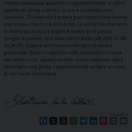
mitezza personale assumono oggettivamente un altro
aspetto in chi ha autorità: la sua è un’umiltà «non
comune». Chi esercita il potere può comportarsi «come
uno di noi», ma non è uno di noi. La comunità che cerca
di vivere secondo il Vangelo è invece in se stessa
spoglia di potere: «Voi siete tutti fratelli» (
Mt
23,8; cf.
Mt
20,24-25). Eppure anch’essa ha bisogno di essere
governata. Questo rapporto nella comunità cristiana
del sentirsi tutti uguali ma nello stesso sapendo che è
necessaria una guida, rappresenta da sempre un nodo
di non facile risoluzione.
condividi su
Facebook
X
Threads
WhatsApp
Telegram
LinkedIn
Pinterest
Print
E