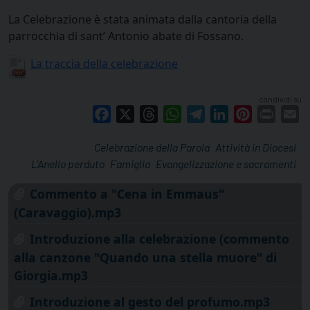
La Celebrazione è stata animata dalla cantoria della
parrocchia di sant’ Antonio abate di Fossano.
La traccia della celebrazione
condividi su
Facebook
X
Threads
WhatsApp
Telegram
LinkedIn
Pinterest
Print
E
Celebrazione della Parola
Attività in Diocesi
L'Anello perduto
Famiglia
Evangelizzazione e sacramenti
Commento a "Cena in Emmaus"
(Caravaggio).mp3
Introduzione alla celebrazione (commento
alla canzone "Quando una stella muore" di
Giorgia.mp3
Introduzione al gesto del profumo.mp3