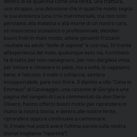
dentro di sé qualcosa come una ferita, una frattura,
uno strappo, una delusione che in qualche modo segna
la sua esistenza (una crisi matrimoniale, ma non solo:
pensiamo alla malattia o alla morte di un nostro caro,
un insuccesso scolastico o professionale, desideri
buoni finiti in malo modo, attese giovanili frizzanti
risultate da adulti “bolle di sapone” e così via). Di fronte
all’esperienza del male, qualunque esso sia, il cristiano
fa di tutto per non rassegnarsi, per non dargliela vinta,
per lottare e rimanere in piedi, ma a volte, lo sappiamo
bene, è faticoso; il male ci schiaccia, sembra
insopportabile, pare non finire. Il dipinto a olio “Cena in
Emmaus” di Caravaggio, una canzone di Giorgia e una
pagina del vangelo di Luca commentati da don Derio
Olivero, hanno offerto buoni motivi per riprendere in
mano la nostra storia, e dentro alle nostre ferite,
riprendere oppure continuare a camminare.
Si, il male mai potrà avere l’ultima parola sulla nostra
storia! Vogliamo “ripartire”!