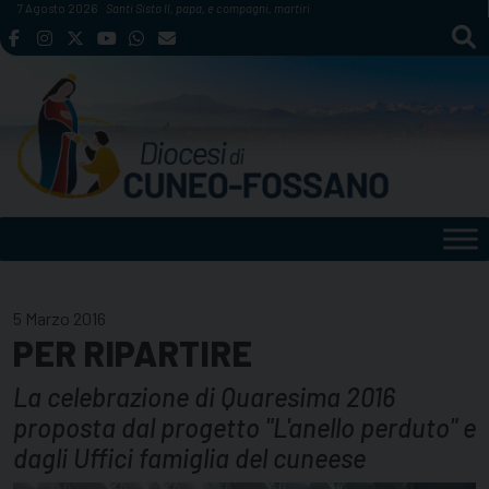
Skip
7 Agosto 2026
Santi Sisto II, papa, e compagni, martiri
to
content
5 Marzo 2016
PER RIPARTIRE
La celebrazione di Quaresima 2016
proposta dal progetto "L'anello perduto" e
dagli Uffici famiglia del cuneese