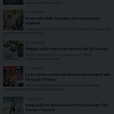
riguardo a temi di attualità
13 Luglio 2026
In ascolto delle famiglie, per camminare
insieme
Il racconto di alcuni membri dell'Ufficio famiglia diocesano alla
giornata regionale di La Thuile
10 Luglio 2026
Viaggio sulle tracce dei profeti del XX secolo
Dal 12 al 15 ottobre 2026. Iscrizioni presso l'Ufficio
pellegrinaggio diocesano.
6 Luglio 2026
La tre giorni estiva dei diaconi permanenti alla
Certosa di Pesio
Nel primo weekend di luglio la convivenza di fraternità e
condivisione con altri diaconi della provincia
1 Luglio 2026
Inagurazione della nuova Parrocchia San Pier
Giorgio Frassati