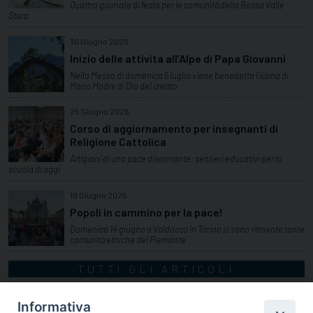
Quattro giornate di festa per le comunità della Bassa Valle
Stura
30 Giugno 2026
Inizio delle attività all’Alpe di Papa Giovanni
Nella Messa di domenica 5 luglio viene benedetta l’icona di
Maria Madre di Dio del creato
25 Giugno 2026
Corso di aggiornamento per insegnanti di
Religione Cattolica
Artigiani di una pace disarmante: sentieri educativi per la
scuola di oggi
19 Giugno 2026
Popoli in cammino per la pace!
Domenica 14 giugno a Valdocco in Torino si sono ritrovate tante
comunità etniche del Piemonte
TUTTI GLI ARTICOLI
Informativa