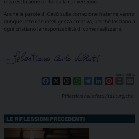
crea esclusione e ritarda la conversione.
Anche le parole di Gesù sulla correzione fraterna vanno
dunque lette con intelligenza creativa, perché lasciano a
ogni cristiano la responsabilità di come realizzarle.
condividi su
Facebook
X
Threads
WhatsApp
Telegram
LinkedIn
Pinterest
Print
E
Riflessioni nelle festività liturgiche
LE RIFLESSIONI PRECEDENTI