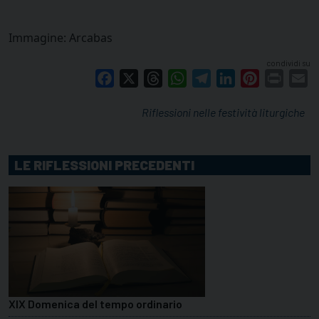
Immagine: Arcabas
condividi su
Facebook
X
Threads
WhatsApp
Telegram
LinkedIn
Pinterest
Print
E
Riflessioni nelle festività liturgiche
LE RIFLESSIONI PRECEDENTI
XIX Domenica del tempo ordinario