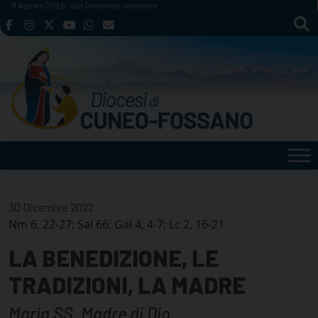
Skip
8 Agosto 2026
San Domenico, sacerdote
to
content
30 Dicembre 2022
Nm 6, 22-27; Sal 66; Gal 4, 4-7; Lc 2, 16-21
LA BENEDIZIONE, LE
TRADIZIONI, LA MADRE
Maria SS. Madre di Dio