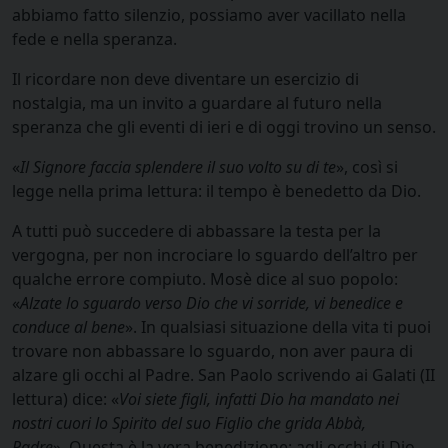
abbiamo fatto silenzio, possiamo aver vacillato nella
fede e nella speranza.
Il ricordare non deve diventare un esercizio di
nostalgia, ma un invito a guardare al futuro nella
speranza che gli eventi di ieri e di oggi trovino un senso.
«
Il Signore faccia splendere il suo volto su di te
», così si
legge nella prima lettura: il tempo è benedetto da Dio.
A tutti può succedere di abbassare la testa per la
vergogna, per non incrociare lo sguardo dell’altro per
qualche errore compiuto. Mosè dice al suo popolo:
«
Alzate lo sguardo verso Dio che vi sorride, vi benedice e
conduce al bene
». In qualsiasi situazione della vita ti puoi
trovare non abbassare lo sguardo, non aver paura di
alzare gli occhi al Padre. San Paolo scrivendo ai Galati (II
lettura) dice: «
Voi siete figli, infatti Dio ha mandato nei
nostri cuori lo Spirito del suo Figlio che grida Abbà,
Padre
». Questa è la vera benedizione: agli occhi di Dio