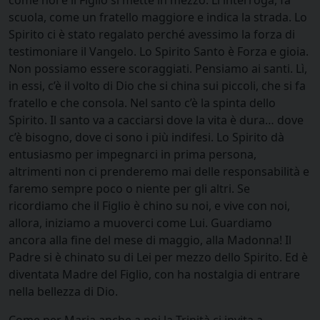
come noi e il Figlio si mette in mezzo. Li interroga, fa
scuola, come un fratello maggiore e indica la strada. Lo
Spirito ci è stato regalato perché avessimo la forza di
testimoniare il Vangelo. Lo Spirito Santo è Forza e gioia.
Non possiamo essere scoraggiati. Pensiamo ai santi. Lì,
in essi, c’è il volto di Dio che si china sui piccoli, che si fa
fratello e che consola. Nel santo c’è la spinta dello
Spirito. Il santo va a cacciarsi dove la vita è dura… dove
c’è bisogno, dove ci sono i più indifesi. Lo Spirito dà
entusiasmo per impegnarci in prima persona,
altrimenti non ci prenderemo mai delle responsabilità e
faremo sempre poco o niente per gli altri. Se
ricordiamo che il Figlio è chino su noi, e vive con noi,
allora, iniziamo a muoverci come Lui. Guardiamo
ancora alla fine del mese di maggio, alla Madonna! Il
Padre si è chinato su di Lei per mezzo dello Spirito. Ed è
diventata Madre del Figlio, con ha nostalgia di entrare
nella bellezza di Dio.