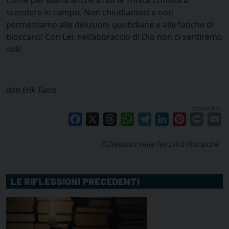
Come per Maria anche a noi la Trinità ci invita a
scendere in campo. Non chiudiamoci e non
permettiamo alle delusioni quotidiane e alle fatiche di
bloccarci! Con Lei, nell’abbraccio di Dio non ci sentiremo
soli!
don Erik Turco
condividi su
Facebook
X
Threads
WhatsApp
Telegram
LinkedIn
Pinterest
Print
E
Riflessioni nelle festività liturgiche
LE RIFLESSIONI PRECEDENTI