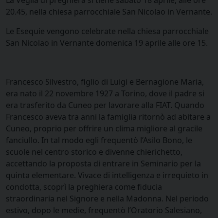
La Veglia di preghiera si tiene sabato 18 aprile, alle ore
20.45, nella chiesa parrocchiale San Nicolao in Vernante.
Le Esequie vengono celebrate nella chiesa parrocchiale
San Nicolao in Vernante domenica 19 aprile alle ore 15.
Francesco Silvestro, figlio di Luigi e Bernagione Maria,
era nato il 22 novembre 1927 a Torino, dove il padre si
era trasferito da Cuneo per lavorare alla FIAT. Quando
Francesco aveva tra anni la famiglia ritornò ad abitare a
Cuneo, proprio per offrire un clima migliore al gracile
fanciullo. In tal modo egli frequentò l’Asilo Bono, le
scuole nel centro storico e divenne chierichetto,
accettando la proposta di entrare in Seminario per la
quinta elementare. Vivace di intelligenza e irrequieto in
condotta, scoprì la preghiera come fiducia
straordinaria nel Signore e nella Madonna. Nel periodo
estivo, dopo le medie, frequentò l’Oratorio Salesiano,