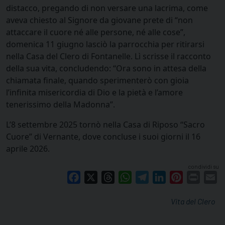
distacco, pregando di non versare una lacrima, come
aveva chiesto al Signore da giovane prete di “non
attaccare il cuore né alle persone, né alle cose”,
domenica 11 giugno lasciò la parrocchia per ritirarsi
nella Casa del Clero di Fontanelle. Lì scrisse il racconto
della sua vita, concludendo: “Ora sono in attesa della
chiamata finale, quando sperimenterò con gioia
l’infinita misericordia di Dio e la pietà e l’amore
tenerissimo della Madonna”.
L’8 settembre 2025 tornò nella Casa di Riposo “Sacro
Cuore” di Vernante, dove concluse i suoi giorni il 16
aprile 2026.
condividi su
Facebook
X
Threads
WhatsApp
Telegram
LinkedIn
Pinterest
Print
E
Vita del Clero