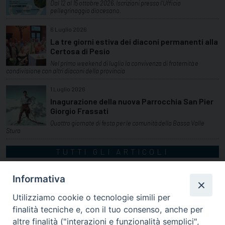
Dal 12 al 15 ottobre 2026. Iscrizioni presso l'Ufficio
pellegrinaggio diocesano.
6 Luglio 2026
La tre giorni estiva dei diaconi permanenti alla
Certosa di Pesio
Nel primo weekend di luglio la convivenza di fraternità e
condivisione con altri diaconi della provincia
1 Luglio 2026
Inagurazione della nuova Parrocchia San Pier
Giorgio Frassati
Quattro giornate di festa per le comunità della Bassa Valle
Stura
TUTTI GLI ARTICOLI
Informativa
Utilizziamo cookie o tecnologie simili per
finalità tecniche e, con il tuo consenso, anche per
altre finalità ("interazioni e funzionalità semplici",