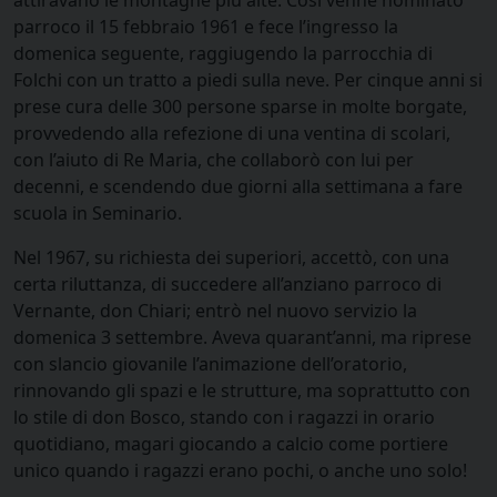
attiravano le montagne più alte. Così venne nominato
parroco il 15 febbraio 1961 e fece l’ingresso la
domenica seguente, raggiugendo la parrocchia di
Folchi con un tratto a piedi sulla neve. Per cinque anni si
prese cura delle 300 persone sparse in molte borgate,
provvedendo alla refezione di una ventina di scolari,
con l’aiuto di Re Maria, che collaborò con lui per
decenni, e scendendo due giorni alla settimana a fare
scuola in Seminario.
Nel 1967, su richiesta dei superiori, accettò, con una
certa riluttanza, di succedere all’anziano parroco di
Vernante, don Chiari; entrò nel nuovo servizio la
domenica 3 settembre. Aveva quarant’anni, ma riprese
con slancio giovanile l’animazione dell’oratorio,
rinnovando gli spazi e le strutture, ma soprattutto con
lo stile di don Bosco, stando con i ragazzi in orario
quotidiano, magari giocando a calcio come portiere
unico quando i ragazzi erano pochi, o anche uno solo!