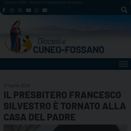
Skip
6 Agosto 2026
Festa della Trasfigurazione del Signore
to
content
17 Aprile 2026
IL PRESBITERO FRANCESCO
SILVESTRO È TORNATO ALLA
CASA DEL PADRE