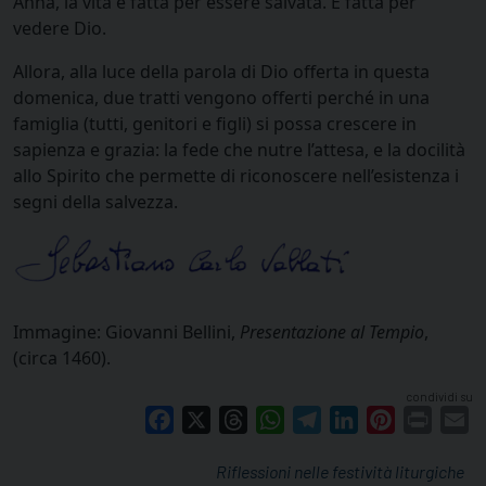
Anna, la vita è fatta per essere salvata. È fatta per
vedere Dio.
Allora, alla luce della parola di Dio offerta in questa
domenica, due tratti vengono offerti perché in una
famiglia (tutti, genitori e figli) si possa crescere in
sapienza e grazia: la fede che nutre l’attesa, e la docilità
allo Spirito che permette di riconoscere nell’esistenza i
segni della salvezza.
Immagine: Giovanni Bellini,
Presentazione al Tempio
,
(circa 1460).
condividi su
Facebook
X
Threads
WhatsApp
Telegram
LinkedIn
Pinterest
Print
E
Riflessioni nelle festività liturgiche