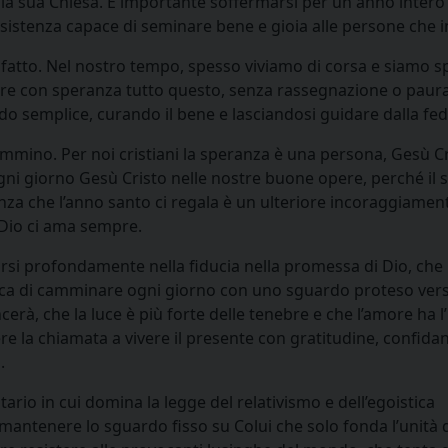
a la sua Chiesa. È importante soffermarsi per un anno intero
’esistenza capace di seminare bene e gioia alle persone che 
è fatto. Nel nostro tempo, spesso viviamo di corsa e siamo s
dare con speranza tutto questo, senza rassegnazione o paura
modo semplice, curando il bene e lasciandosi guidare dalla fed
ammino. Per noi cristiani la speranza è una persona, Gesù Cr
ogni giorno Gesù Cristo nelle nostre buone opere, perché il 
genza che l’anno santo ci regala è un ulteriore incoraggiamen
i Dio ci ama sempre.
carsi profondamente nella fiducia nella promessa di Dio, che
lica di camminare ogni giorno con uno sguardo proteso vers
erà, che la luce è più forte delle tenebre e che l’amore ha l
re la chiamata a vivere il presente con gratitudine, confidan
.
o in cui domina la legge del relativismo e dell’egoistica
a mantenere lo sguardo fisso su Colui che solo fonda l’unità 