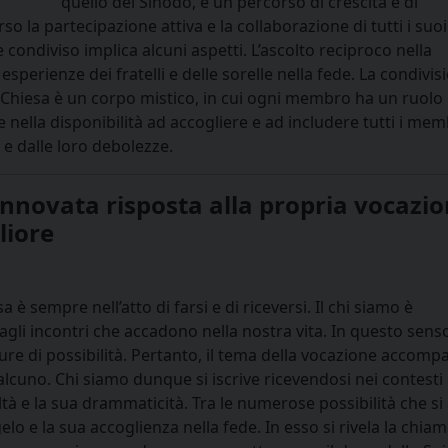
quello del Sinodo, è un percorso di crescita e di
so la partecipazione attiva e la collaborazione di tutti i suoi
ondiviso implica alcuni aspetti. L’⁠ascolto reciproco nella
 esperienze dei fratelli e delle sorelle nella fede. La condivis
a Chiesa è un corpo mistico, in cui ogni membro ha un ruolo
nella disponibilità ad accogliere e ad includere tutti i memb
e dalle loro debolezze.
rinnovata risposta alla propria vocazio
liore
 è sempre nell’atto di farsi e di riceversi. Il chi siamo è
agli incontri che accadono nella nostra vita. In questo sen
re di possibilità. Pertanto, il tema della vocazione accom
alcuno. Chi siamo dunque si iscrive ricevendosi nei contesti
ltà e la sua drammaticità. Tra le numerose possibilità che s
elo e la sua accoglienza nella fede. In esso si rivela la chia