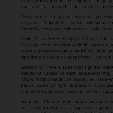
significa ritrovare fiducia nel Signore, che guid
questa realtà, che può fare della nostra vita un
Alessandro D.: È un grande invito quello che ci 
di grandi cambiamenti, il papa di invita a guar
Abitare la speranza è invito a vivere la vita in 
Kevin: Chi sta fermo non spera. Chi spera è in c
Essere pellegrini di speranza significa portare 
cuore è la vera porta santa per il Cielo. L’indul
ripartire con questa sicura speranza: il cuore d
Alessandro T.: Vivere la speranza significa radi
delude mai. Essere “pellegrini di speranza” imp
futuro, testimoniando con la fede che il bene vinc
parola. Essere “pellegrini di speranza” è accoglie
Signore che guida ogni passo del nostro viaggio
Gianmichele: In un mondo sempre più frammentari
realizzazione del sé, vivere la speranza signific