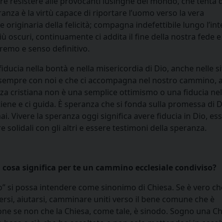
ire resistere alle provocanti lusinghe del mondo, che tenta d
anza è la virtù capace di riportare l’uomo verso la vera
e originaria della felicità; compagna indefettibile lungo l’in
oscuri, continuamente ci addita il fine della nostra fede e
remo e senso definitivo.
iducia nella bontà e nella misericordia di Dio, anche nelle s
io è sempre con noi e che ci accompagna nel nostro cammino,
a cristiana non è una semplice ottimismo o una fiducia nel
tiene e ci guida. È speranza che si fonda sulla promessa di D
 Vivere la speranza oggi significa avere fiducia in Dio, es
re solidali con gli altri e essere testimoni della speranza.
, cosa significa per te un cammino ecclesiale condiviso?
” si possa intendere come sinonimo di Chiesa. Se è vero che
rsi, aiutarsi, camminare uniti verso il bene comune che è
ione se non che la Chiesa, come tale, è sinodo. Sogno una C