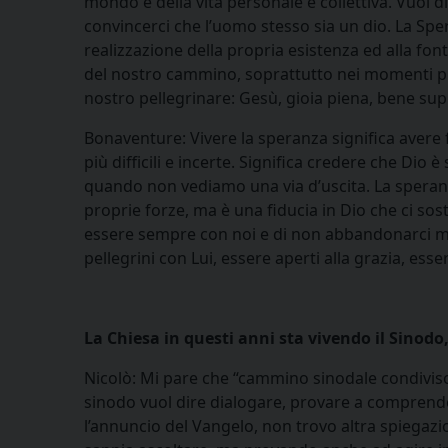
mondo e della vita personale e collettiva. Vuol d
convincerci che l’uomo stesso sia un dio. La Sper
realizzazione della propria esistenza ed alla font
del nostro cammino, soprattutto nei momenti più 
nostro pellegrinare: Gesù, gioia piena, bene sup
Bonaventure: Vivere la speranza significa avere f
più difficili e incerte. Significa credere che D
quando non vediamo una via d’uscita. La speranz
proprie forze, ma è una fiducia in Dio che ci sos
essere sempre con noi e di non abbandonarci mai.
pellegrini con Lui, essere aperti alla grazia, esse
La Chiesa in questi anni sta vivendo il Sinodo
Nicolò: Mi pare che “cammino sinodale condiviso
sinodo vuol dire dialogare, provare a comprende
l’annuncio del Vangelo, non trovo altra spiegaz