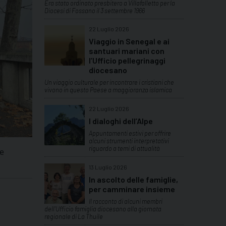
Era stato ordinato presbitero a Villafalletto per la
Diocesi di Fossano il 3 settembre 1966
22 Luglio 2026
Viaggio in Senegal e ai
santuari mariani con
l’Ufficio pellegrinaggi
diocesano
Un viaggio culturale per incontrare i cristiani che
vivono in questo Paese a maggioranza islamica
22 Luglio 2026
I dialoghi dell’Alpe
Appuntamenti estivi per offrire
alcuni strumenti interpretativi
riguardo a temi di attualità
le
13 Luglio 2026
In ascolto delle famiglie,
per camminare insieme
Il racconto di alcuni membri
dell'Ufficio famiglia diocesano alla giornata
regionale di La Thuile