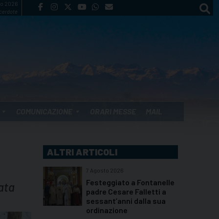
to 2026
cerdote
COMUNICAZIONE
ORARI MESSE
MAIL
ALTRI ARTICOLI
7 Agosto 2026
Festeggiato a Fontanelle
nata
padre Cesare Falletti a
sessant’anni dalla sua
ordinazione