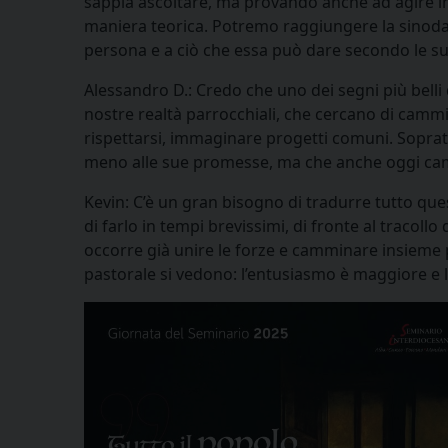
sappia ascoltare, ma provando anche ad agire in
maniera teorica. Potremo raggiungere la sinodali
persona e a ciò che essa può dare secondo le su
Alessandro D.: Credo che uno dei segni più belli
nostre realtà parrocchiali, che cercano di cammi
rispettarsi, immaginare progetti comuni. Sopratt
meno alle sue promesse, ma che anche oggi cam
Kevin: C’è un gran bisogno di tradurre tutto ques
di farlo in tempi brevissimi, di fronte al tracollo
occorre già unire le forze e camminare insieme pe
pastorale si vedono: l’entusiasmo è maggiore e 