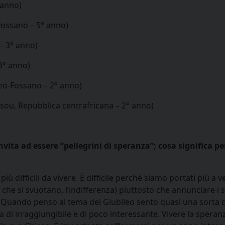
 anno)
Fossano – 5° anno)
– 3° anno)
 3° anno)
eo-Fossano – 2° anno)
sou, Repubblica centrafricana – 2° anno)
ita ad essere “pellegrini di speranza”; cosa significa pe
ù difficili da vivere. È difficile perché siamo portati più a v
e che si svuotano, l’indifferenza) piuttosto che annunciare i 
. Quando penso al tema del Giubileo sento quasi una sorta d
 di irraggiungibile e di poco interessante. Vivere la speran