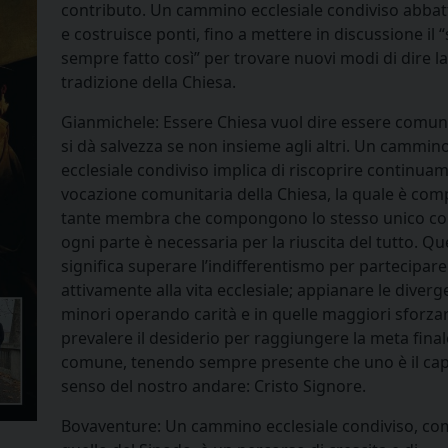
contributo. Un cammino ecclesiale condiviso abbat
e costruisce ponti, fino a mettere in discussione il “
sempre fatto così” per trovare nuovi modi di dire la
tradizione della Chiesa.
Gianmichele: Essere Chiesa vuol dire essere comun
si dà salvezza se non insieme agli altri. Un cammin
ecclesiale condiviso implica di riscoprire continuam
vocazione comunitaria della Chiesa, la quale è com
tante membra che compongono lo stesso unico co
ogni parte è necessaria per la riuscita del tutto. Q
significa superare l’indifferentismo per partecipare
attivamente alla vita ecclesiale; appianare le diver
minori operando carità e in quelle maggiori sforzars
prevalere il desiderio per raggiungere la meta finale
comune, tenendo sempre presente che uno è il capo
senso del nostro andare: Cristo Signore.
Bovaventure: Un cammino ecclesiale condiviso, co