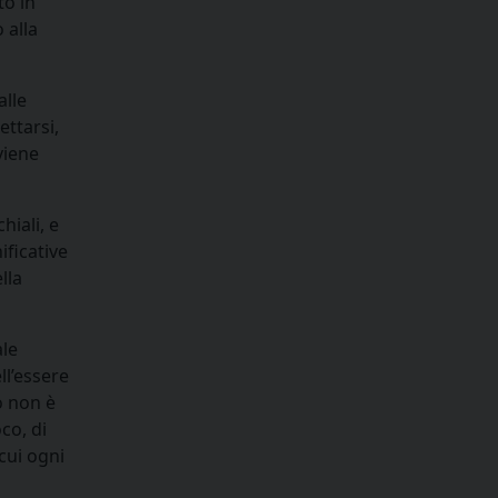
to in
 alla
alle
ettarsi,
viene
hiali, e
ificative
lla
ale
ll’essere
o non è
co, di
cui ogni