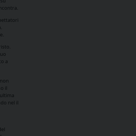
 su
incontra.
pettatori
.
e.
isto.
suo
to a
 non
o il
’ultima
do nel il
del