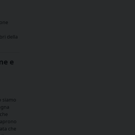
ione
ri della
ne e
so siamo
pagna
 che
i aprono
mata che