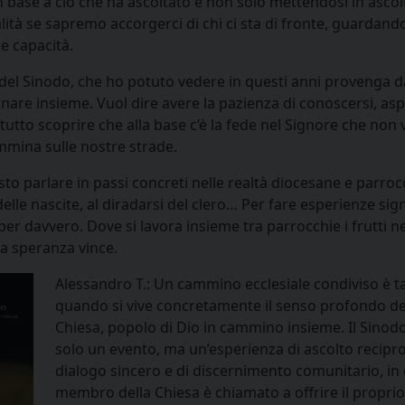
 base a ciò che ha ascoltato e non solo mettendosi in ascol
tà se sapremo accorgerci di chi ci sta di fronte, guardando
e capacità.
 del Sinodo, che ho potuto vedere in questi anni provenga d
nare insieme. Vuol dire avere la pazienza di conoscersi, asp
utto scoprire che alla base c’è la fede nel Signore che non 
mina sulle nostre strade.
to parlare in passi concreti nelle realtà diocesane e parrocc
 delle nascite, al diradarsi del clero… Per fare esperienze sign
r davvero. Dove si lavora insieme tra parrocchie i frutti ne
la speranza vince.
Alessandro T.: Un cammino ecclesiale condiviso è t
quando si vive concretamente il senso profondo de
Chiesa, popolo di Dio in cammino insieme. Il Sinod
solo un evento, ma un’esperienza di ascolto recipro
dialogo sincero e di discernimento comunitario, in 
membro della Chiesa è chiamato a offrire il proprio