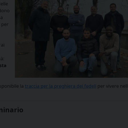
elle
idono
la
e per
rai
uà:
sta
isponibile la
traccia per la preghiera dei fedeli
per vivere nel
minario