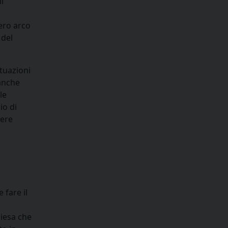
i
tero arco
 del
ituazioni
 anche
le
io di
sere
 fare il
hiesa che