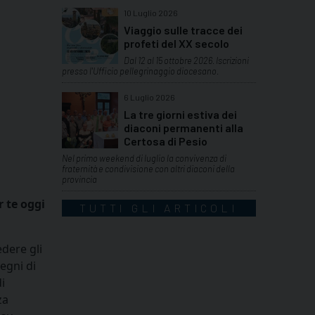
10 Luglio 2026
Viaggio sulle tracce dei
profeti del XX secolo
Dal 12 al 15 ottobre 2026. Iscrizioni
presso l'Ufficio pellegrinaggio diocesano.
6 Luglio 2026
La tre giorni estiva dei
diaconi permanenti alla
Certosa di Pesio
Nel primo weekend di luglio la convivenza di
fraternità e condivisione con altri diaconi della
provincia
r te oggi
TUTTI GLI ARTICOLI
edere gli
segni di
i
za