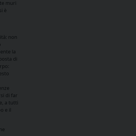
te muri
si è
ità: non
o
ente la
posta di
rpo:
uesto
genze
i di far
, a tutti
 e il
me