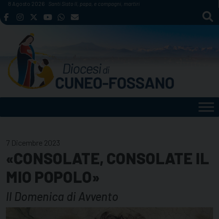
Skip
8 Agosto 2026
Santi Sisto II, papa, e compagni, martiri
to
content
7 Dicembre 2023
«CONSOLATE, CONSOLATE IL
MIO POPOLO»
II Domenica di Avvento