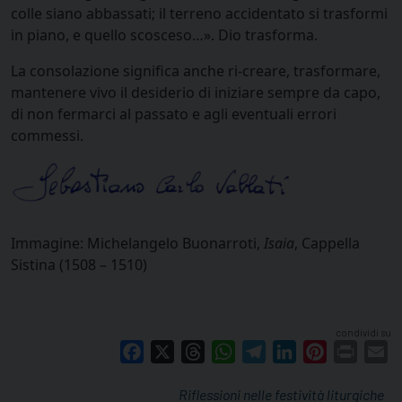
colle siano abbassati; il terreno accidentato si trasformi
in piano, e quello scosceso…». Dio trasforma.
La consolazione significa anche ri-creare, trasformare,
mantenere vivo il desiderio di iniziare sempre da capo,
di non fermarci al passato e agli eventuali errori
commessi.
Immagine: Michelangelo Buonarroti,
Isaia
, Cappella
Sistina (1508 – 1510)
condividi su
Facebook
X
Threads
WhatsApp
Telegram
LinkedIn
Pinterest
Print
E
Riflessioni nelle festività liturgiche