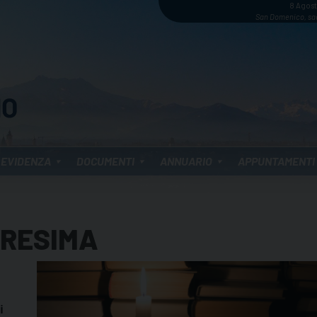
8 Agos
San Domenico, sa
 EVIDENZA
DOCUMENTI
ANNUARIO
APPUNTAMENTI
ARESIMA
i