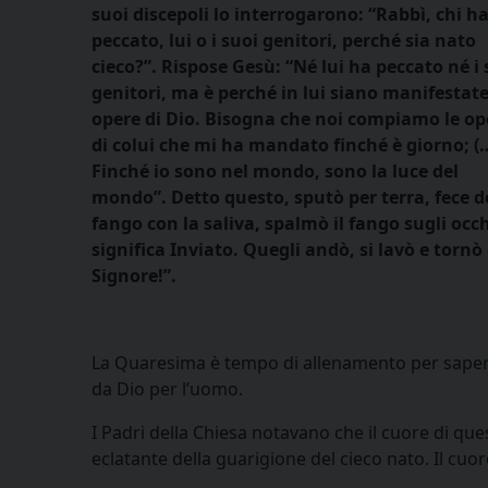
suoi discepoli lo interrogarono: “Rabbì, chi h
peccato, lui o i suoi genitori, perché sia nato
cieco?”. Rispose Gesù: “Né lui ha peccato né i 
genitori, ma è perché in lui siano manifestate
opere di Dio. Bisogna che noi compiamo le op
di colui che mi ha mandato finché è giorno; (
Finché io sono nel mondo, sono la luce del
mondo”. Detto questo, sputò per terra, fece d
fango con la saliva, spalmò il fango sugli occhi 
significa Inviato. Quegli andò, si lavò e tornò 
Signore!”.
La Quaresima è tempo di allenamento per saper r
da Dio per l’uomo.
I Padri della Chiesa notavano che il cuore di q
eclatante della guarigione del cieco nato. Il cuo