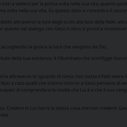
o inizi a vedere per la prima volta nella sua vita, quanto piut
ima volta nella sua vita. Su questo dato si concentra il racco
dotto attraverso la luce degli occhi alla luce della fede, attr
 Per questo nel dialogo con Gesù il cieco si prostra riconosce
e accogliendo la gioia e la luce che vengono da Dio.
buio della sua esistenza, è l’illuminato che sconfigge l’oscur
oria attraverso lo sguardo di Gesù: non basta infatti avere l
 Non a caso quelli che stanno intorno a Gesù pensano di ve
capaci di comprendere la novità che Lui è e che il suo vang
nza. Credere in Lui non è la stessa cosa che non credere: Ge
vita.