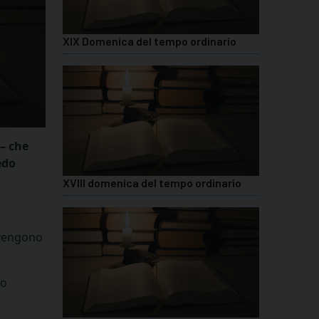
XIX Domenica del tempo ordinario
 – che
edo
XVIII domenica del tempo ordinario
 vengono
lo