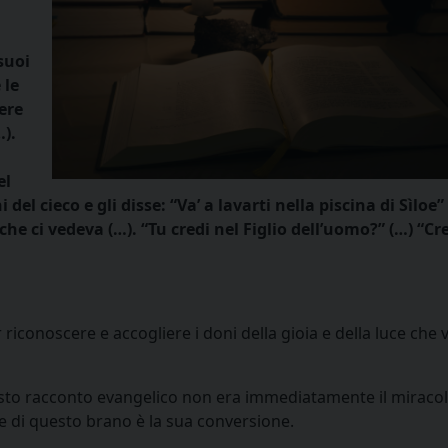
a
suoi
 le
ere
…).
el
del cieco e gli disse: “Va’ a lavarti nella piscina di Sìloe”
che ci vedeva (…). “Tu credi nel Figlio dell’uomo?” (…) “Cr
iconoscere e accogliere i doni della gioia e della luce che
uesto racconto evangelico non era immediatamente il miraco
re di questo brano è la sua conversione.