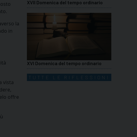
XVII Domenica del tempo ordinario
tosto
nto.
averso la
ndo in
ità
XVI Domenica del tempo ordinario
TUTTE LE RIFLESSIONI
a vista
dere,
elo offre
sù