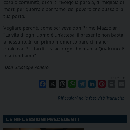
casa o comunità, di chi ti rivolge la parola, di migliaia di
morti per guerra e per fame, del povero che bussa alla
tua porta.
Vegliare perché, come scriveva don Primo Mazzolari:
“La vita di ogni uomo è un’attesa, il presente non basta
a nessuno. In un primo momento pare ci manchi
qualcosa. Più tardi ci si accorge che manca Qualcuno. E
lo attendiamo”.
Don Giuseppe Panero
condividi su
Facebook
X
Threads
WhatsApp
Telegram
LinkedIn
Pinterest
Print
E
Riflessioni nelle festività liturgiche
LE RIFLESSIONI PRECEDENTI