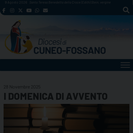
Skip
9 Agosto 2026
Santa Teresa Benedetta della Croce (Edith) Stein, vergine
to
content
28 Novembre 2025
I DOMENICA DI AVVENTO