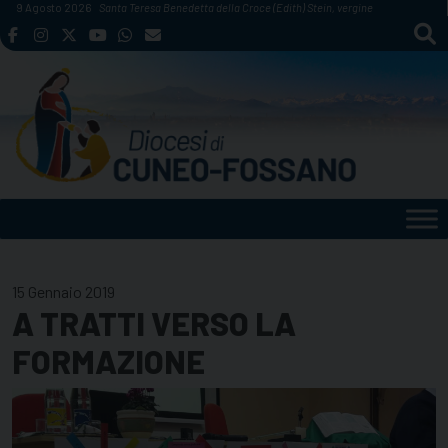
Skip
9 Agosto 2026
Santa Teresa Benedetta della Croce (Edith) Stein, vergine
to
content
15 Gennaio 2019
A TRATTI VERSO LA
FORMAZIONE