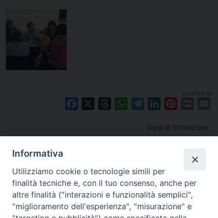
condividi su
Facebook
X
Threads
WhatsApp
Telegram
LinkedIn
Pinterest
Print
E
Corsi di formazione
Informativa
Utilizziamo cookie o tecnologie simili per
finalità tecniche e, con il tuo consenso, anche per
altre finalità ("interazioni e funzionalità semplici",
"miglioramento dell'esperienza", "misurazione" e