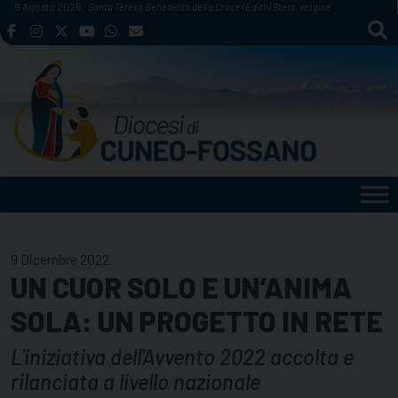
Skip
9 Agosto 2026
Santa Teresa Benedetta della Croce (Edith) Stein, vergine
to
content
9 Dicembre 2022
UN CUOR SOLO E UN’ANIMA
SOLA: UN PROGETTO IN RETE
L'iniziativa dell'Avvento 2022 accolta e
rilanciata a livello nazionale