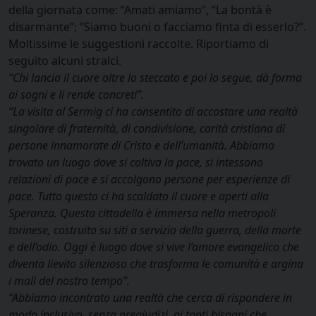
della giornata come: “Amati amiamo”, “La bontà è
disarmante”; “Siamo buoni o facciamo finta di esserlo?”.
Moltissime le suggestioni raccolte. Riportiamo di
seguito alcuni stralci.
“Chi lancia il cuore oltre lo steccato e poi lo segue, dà forma
ai sogni e li rende concreti”.
“La visita al Sermig ci ha consentito di accostare una realtà
singolare di fraternità, di condivisione, carità cristiana di
persone innamorate di Cristo e dell’umanità. Abbiamo
trovato un luogo dove si coltiva la pace, si intessono
relazioni di pace e si accolgono persone per esperienze di
pace. Tutto questo ci ha scaldato il cuore e aperti alla
Speranza. Questa cittadella è immersa nella metropoli
torinese, costruito su siti a servizio della guerra, della morte
e dell’odio. Oggi è luogo dove si vive l’amore evangelico che
diventa lievito silenzioso che trasforma le comunità e argina
i mali del nostro tempo”.
“Abbiamo incontrato una realtà che cerca di rispondere in
modo inclusivo, senza pregiudizi, ai tanti bisogni che