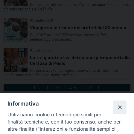
Il racconto di alcuni membri dell'Ufficio famiglia diocesano alla
giornata regionale di La Thuile
10 Luglio 2026
Viaggio sulle tracce dei profeti del XX secolo
Dal 12 al 15 ottobre 2026. Iscrizioni presso l'Ufficio
pellegrinaggio diocesano.
6 Luglio 2026
La tre giorni estiva dei diaconi permanenti alla
Certosa di Pesio
Nel primo weekend di luglio la convivenza di fraternità e
condivisione con altri diaconi della provincia
TUTTI GLI ARTICOLI
Informativa
Utilizziamo cookie o tecnologie simili per
finalità tecniche e, con il tuo consenso, anche per
altre finalità ("interazioni e funzionalità semplici",