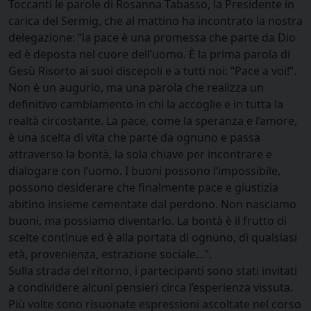
Toccanti le parole di Rosanna Tabasso, la Presidente in
carica del Sermig, che al mattino ha incontrato la nostra
delegazione: “la pace è una promessa che parte da Dio
ed è deposta nel cuore dell’uomo. È la prima parola di
Gesù Risorto ai suoi discepoli e a tutti noi: “Pace a voi!”.
Non è un augurio, ma una parola che realizza un
definitivo cambiamento in chi la accoglie e in tutta la
realtà circostante. La pace, come la speranza e l’amore,
è una scelta di vita che parte da ognuno e passa
attraverso la bontà, la sola chiave per incontrare e
dialogare con l’uomo. I buoni possono l’impossibile,
possono desiderare che finalmente pace e giustizia
abitino insieme cementate dal perdono. Non nasciamo
buoni, ma possiamo diventarlo. La bontà è il frutto di
scelte continue ed è alla portata di ognuno, di qualsiasi
età, provenienza, estrazione sociale…”.
Sulla strada del ritorno, i partecipanti sono stati invitati
a condividere alcuni pensieri circa l’esperienza vissuta.
Più volte sono risuonate espressioni ascoltate nel corso