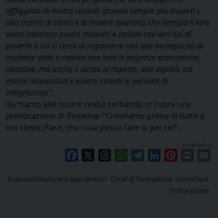
affliggono la nostra società: giovani sempre più inquieti e
alla ricerca di senso e di trovare qualcosa che riempia il loro
vuoto interiore; poveri stranieri e italiani con vari tipi di
povertà a cui si cerca di rispondere con una molteplicità di
iniziative volte a coprire non solo le esigenze economiche,
abitative, ma anche il diritto al rispetto, alla dignità, ad
essere riconosciuti e essere inseriti in percorsi di
integrazione”.
Torniamo alle nostre realtà serbando in cuore una
provocazione di Rosanna: “Chiediamo prima di tutto a
noi stessi: Pace, che cosa posso fare io per te?”.
condividi su
Facebook
X
Threads
WhatsApp
Telegram
LinkedIn
Pinterest
Print
E
Evangelizzazione e sacramenti
Corsi di formazione
Catechesi
Primo piano