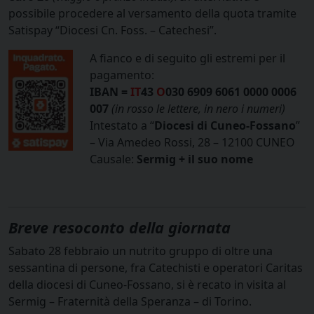
possibile procedere al versamento della quota tramite
Satispay “Diocesi Cn. Foss. – Catechesi”.
A fianco e di seguito gli estremi per il
pagamento:
IBAN =
IT
43
O
030 6909 6061 0000 0006
007
(in rosso le lettere, in nero i numeri)
Intestato a “
Diocesi di Cuneo-Fossano
”
– Via Amedeo Rossi, 28 – 12100 CUNEO
Causale:
Sermig + il suo nome
Breve resoconto della giornata
Sabato 28 febbraio un nutrito gruppo di oltre una
sessantina di persone, fra Catechisti e operatori Caritas
della diocesi di Cuneo-Fossano, si è recato in visita al
Sermig – Fraternità della Speranza – di Torino.