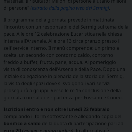
materiali. Il risultato? Milioni di persone aiutano milioni
di persone”
(estratto dalla pagina web del Sermig)
.
Il programma della giornata prevede in mattinata
l’incontro con un responsabile del Sermig sul tema della
pace. Alle ore 12 celebrazione Eucaristica nella chiesa
interna all’Arsenale. Alle ore 13 circa pranzo presso il
self service interno. Il menù comprende: un primo a
scelta, un secondo con contorno caldo, contorno
freddo a buffet, frutta, pane, acqua. Al pomeriggio
visita di conoscenza dell’Arsenale della Pace. Dopo una
iniziale spiegazione in plenaria della storia del Sermig,
la visita degli spazi dove si svolgono i vari servizi
proseguirà a gruppi. Verso le re 16 conclusione della
giornata con saluti e ripartenza per Fossano e Cuneo.
Iscrizioni entro e non oltre lunedì 23 febbraio
compilando il form sottostante e allegando copia del
bonifico a saldo
della quota di partecipazione pari ad
euro 20
(viaggio e pranzo inclusi).
In alternativa è