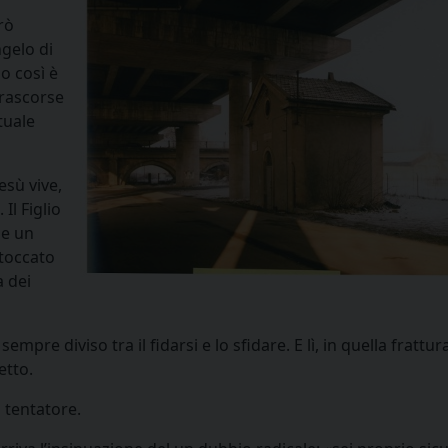
rò
ngelo di
o così è
trascorse
tuale
esù vive,
Il Figlio
me un
 toccato
a dei
empre diviso tra il fidarsi e lo sfidare. E lì, in quella frattura
etto.
el tentatore.