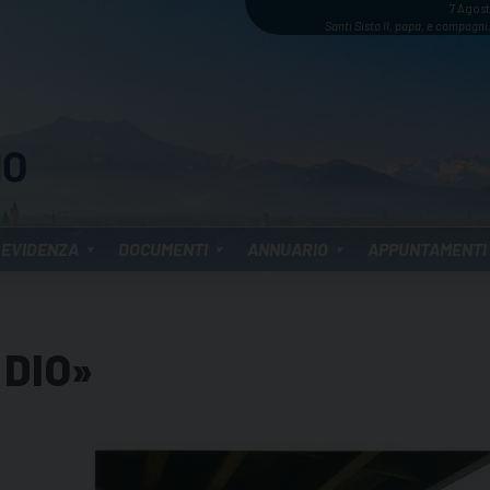
7 Agos
Santi Sisto II, papa, e compagni,
 EVIDENZA
DOCUMENTI
ANNUARIO
APPUNTAMENTI
 DIO»