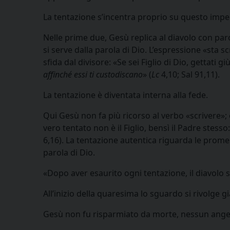
La tentazione s’incentra proprio su questo impe
Nelle prime due, Gesù replica al diavolo con parole
si serve dalla parola di Dio. L’espressione «sta 
sfida dal divisore: «Se sei Figlio di Dio, gettati giù
affinché essi ti custodiscano
» (
Lc
4,10; Sal 91,11).
La tentazione è diventata interna alla fede.
Qui Gesù non fa più ricorso al verbo «scrivere»; e
vero tentato non è il Figlio, bensì il Padre stesso
6,16). La tentazione autentica riguarda le promes
parola di Dio.
«Dopo aver esaurito ogni tentazione, il diavolo 
All’inizio della quaresima lo sguardo si rivolge g
Gesù non fu risparmiato da morte, nessun angelo 