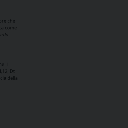
sore che
iata come
uardo
e il
,12; Dt
cia della