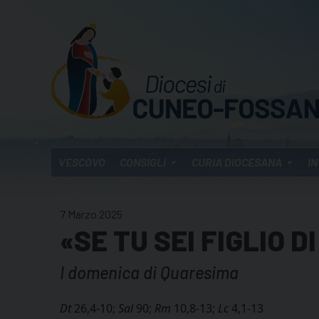
Skip
to
content
VESCOVO
CONSIGLI
CURIA DIOCESANA
IN
7 Marzo 2025
«SE TU SEI FIGLIO DI
I domenica di Quaresima
Dt
26,4-10;
Sal
90;
Rm
10,8-13;
Lc
4,1-13