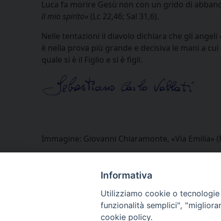
Luca fa morire Gesù non con un grido di abban
il mio spirito
» (Lc 22,46; Sal 31,6).
Nelle tentazioni il diavolo dichiara che gli angeli 
è nella prova più grande e decisiva le mani a cui
quale si è il Figlio e si è figli.
Immagine: Giovanni Chiaramonte, «Via Emilia» (
Informativa
Utilizziamo cookie o tecnologie s
funzionalità semplici", "miglior
cookie policy.