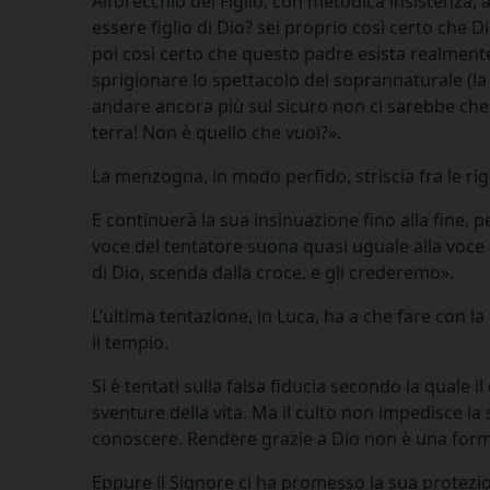
All’orecchio del Figlio, con metodica insistenza, 
essere figlio di Dio? sei proprio così certo che D
poi così certo che questo padre esista realment
sprigionare lo spettacolo del soprannaturale (la 
andare ancora più sul sicuro non ci sarebbe che a
terra! Non è quello che vuoi?».
La menzogna, in modo perfido, striscia fra le rig
E continuerà la sua insinuazione fino alla fine, p
voce del tentatore suona quasi uguale alla voce dell
di Dio, scenda dalla croce, e gli crederemo».
L’ultima tentazione, in Luca, ha a che fare con l
il tempio.
Si è tentati sulla falsa fiducia secondo la quale il
sventure della vita. Ma il culto non impedisce la s
conoscere. Rendere grazie a Dio non è una forma 
Eppure il Signore ci ha promesso la sua protezi