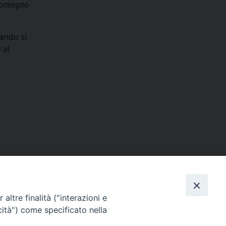
consegno
uando si
 al
condividi su
dIn
interest
Print
Email
liturgiche
altre finalità ("interazioni e
cità") come specificato nella