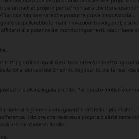
arriva l’insinuazione del un dubbio radicale: «sei proprio sic
io sia un padre? proprio per te? non sarà che ti stia usando?
e? la cosa migliore sarebbe produrre prove inequivocabili,
gente si spellerebbe le mani in ovazioni travolgenti); e se v
ffidarsi alle potenze del mondo: imporresti, così, il bene su
he.
er tutti i giorni nei quali Gesù trascorrerà in mezzo agli uomi
a folla, dei capi del Sinedrio, degli scribi, dei farisei: «Se è
a protezione divina legata al culto. Per questo motivo è con
 dar lode al Signore sia una garanzia di tutela – più di altri – 
offerenza, il dolore che l’esistenza propria o altrui tante vol
di assicurazione sulla vita.
one.