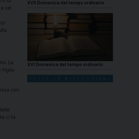
uro di
XVII Domenica del tempo ordinario
 e sei
uoi
lla
ni. La
XVI Domenica del tempo ordinario
 Figlio
TUTTE LE RIFLESSIONI
nessa con
dalle
te ci fa