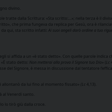
gno divino.
 tratte dalla Scrittura: «Sta scritto:…»; nella terza è il divi
scritto», che prima fungeva da replica per Gesù, ora è rilanc
 da qui, sta scritto infatti:
Ai suoi angeli darò ordine a tuo rig
gli si affida a un «è stato detto». Con quelle parole indica ch
: «È stato detto:
Non metterai alla prova il Signore tuo Dio
» (
Lc
4
se del Signore, è messa in discussione dal tentatore l’effica
si allontanò da lui fino al momento fissato»
(Lc
4,13).
ià al Venerdì santo.
lo tirò giù dalla croce.