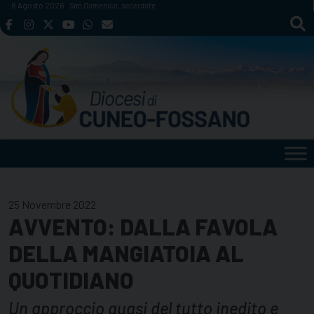
Skip
8 Agosto 2026
San Domenico, sacerdote
to
content
25 Novembre 2022
AVVENTO: DALLA FAVOLA
DELLA MANGIATOIA AL
QUOTIDIANO
Un approccio quasi del tutto inedito e