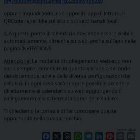
id=7b0u0m9ccqni2preg1p22zol6y1qq2s9
oppure inquadrando, con apposita app di lettura, il
QRCode reperibile sul sito o sui settimanali locali
4_A questo punto il calendario dovrebbe essere visibile
automaticamente, oltre che su web, anche sull’app nella
pagina INVITATIONS
Attenzione!
Le modalità di collegamento web-app non
sono sempre immediate in quanto variano a seconda
dei sistemi operativi e delle diverse configurazioni dei
cellulari. In ogni caso sarà sempre possibile accedere
direttamente al calendario su web aggiungendo il
collegamento alla schermata home del cellulare.
Ti chiediamo la cortesia di far conoscere queste
opportunità nella tua parrocchia.
condividi su
Facebook
X
Threads
WhatsApp
Telegram
LinkedIn
Pinterest
Print
E