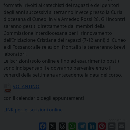
formativi rivolti ai catechisti dei ragazzi e dei genitori
degli anni successivi si terranno invece presso la Curia
diocesana di Cuneo, in via Amedeo Rossi 28. Gli incontri
saranno gestiti direttamente dai membri della
Commissione interdiocesana per il rinnovamento
dell’Iniziazione Cristiana dei ragazzi (7-12 anni) di Cuneo
e di Fossano; alle relazioni frontali si alterneranno brevi
laboratori.
Le iscrizioni (solo online e fino ad esaurimento posti)
sono indispensabili e dovranno pervenire entro il
venerdì della settimana antecedente la data del corso.
VOLANTINO
con il calendario degli appuntamenti
LINK per le iscrizioni online
condividi su
Facebook
X
Threads
WhatsApp
Telegram
LinkedIn
Pinterest
Print
E