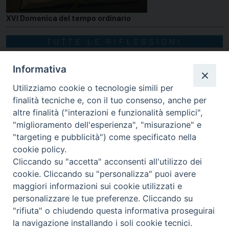
XVI Domenica del tempo ordinario
TUTTE LE RIFLESSIONI
Informativa
Utilizziamo cookie o tecnologie simili per
finalità tecniche e, con il tuo consenso, anche per
altre finalità ("interazioni e funzionalità semplici",
"miglioramento dell'esperienza", "misurazione" e
"targeting e pubblicità") come specificato nella
cookie policy.
Cliccando su "accetta" acconsenti all'utilizzo dei
cookie. Cliccando su "personalizza" puoi avere
via Amedeo Rossi, 28 - 12100 Cuneo
maggiori informazioni sui cookie utilizzati e
segreteriagenerale@diocesicuneofossano.it
personalizzare le tue preferenze. Cliccando su
c.f. 96017380047
"rifiuta" o chiudendo questa informativa proseguirai
la navigazione installando i soli cookie tecnici.