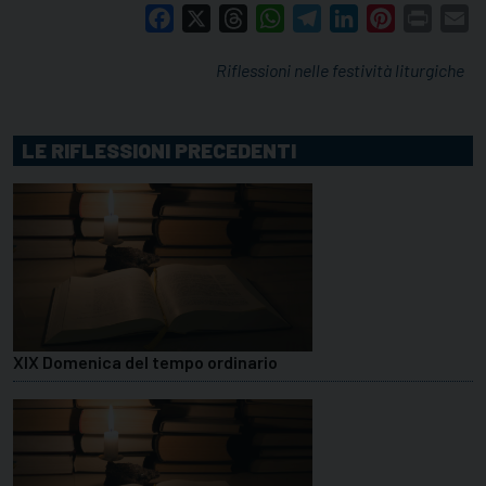
Facebook
X
Threads
WhatsApp
Telegram
LinkedIn
Pinterest
Print
E
Riflessioni nelle festività liturgiche
LE RIFLESSIONI PRECEDENTI
XIX Domenica del tempo ordinario