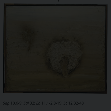
Sap
18,6-9;
Sal
32;
Eb
11,1-2.8-19;
Lc
12,32-48