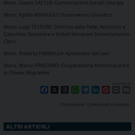
Mons. Gianni SACCHI: Comunicazioni Sociali; Liturgia
Mons. Egidio MIRAGOLI: Osservatorio Giuridico
Mons. Luigi TESTORE: Dottrina della Fede, Annuncio e
Catechesi; Sovvenire e Istituti diocesani Sostentamento
Clero
Mons. Roberto FARINELLA: Apostolato dei Laici
Mons. Marco PRASTARO: Cooperazione Missionaria tra
le Chiese; Migrantes
condividi su
Facebook
X
Threads
WhatsApp
Telegram
LinkedIn
Pinterest
Print
E
Primo piano
Comunicati e nomine
ALTRI ARTICOLI