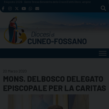
Skip
9 Agosto 2026
Santa Teresa Benedetta della Croce (Edith) Stein, vergine
to
content
20 Marzo 2020
MONS. DELBOSCO DELEGATO
EPISCOPALE PER LA CARITAS