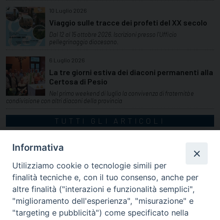
10 Luglio 2026
Viaggio sulle tracce dei profeti del XX secolo
Dal 12 al 15 ottobre 2026. Iscrizioni presso l'Ufficio
pellegrinaggio diocesano.
6 Luglio 2026
La tre giorni estiva dei diaconi permanenti alla
Certosa di Pesio
Nel primo weekend di luglio la convivenza di fraternità e
condivisione con altri diaconi della provincia
TUTTI GLI ARTICOLI
Informativa
Utilizziamo cookie o tecnologie simili per
finalità tecniche e, con il tuo consenso, anche per
altre finalità ("interazioni e funzionalità semplici",
"miglioramento dell'esperienza", "misurazione" e
"targeting e pubblicità") come specificato nella