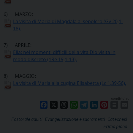
6) MARZO:
La visita di Maria di Magdala al sepolcro (Gv 20,1-
18).
7) APRILE:
Elia: nei momenti difficili della vita Dio visita in
modo discreto (1Re 19,1-13).
8) MAGGIO:
La visita di Maria alla cugina Elisabetta (Lc 1,39-56).
condividi su
Facebook
X
Threads
WhatsApp
Telegram
LinkedIn
Pinterest
Print
E
Pastorale adulti
Evangelizzazione e sacramenti
Catechesi
Primo piano