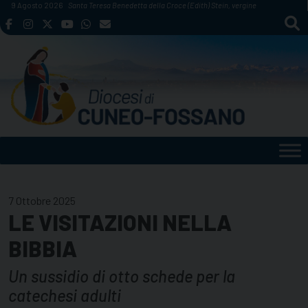
Skip
9 Agosto 2026
Santa Teresa Benedetta della Croce (Edith) Stein, vergine
to
content
7 Ottobre 2025
LE VISITAZIONI NELLA
BIBBIA
Un sussidio di otto schede per la
catechesi adulti