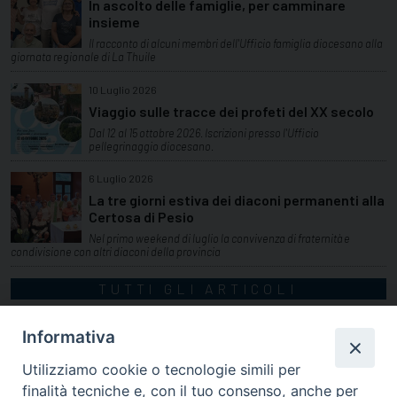
In ascolto delle famiglie, per camminare
insieme
Il racconto di alcuni membri dell'Ufficio famiglia diocesano alla
giornata regionale di La Thuile
10 Luglio 2026
Viaggio sulle tracce dei profeti del XX secolo
Dal 12 al 15 ottobre 2026. Iscrizioni presso l'Ufficio
pellegrinaggio diocesano.
6 Luglio 2026
La tre giorni estiva dei diaconi permanenti alla
Certosa di Pesio
Nel primo weekend di luglio la convivenza di fraternità e
condivisione con altri diaconi della provincia
TUTTI GLI ARTICOLI
Informativa
Utilizziamo cookie o tecnologie simili per
finalità tecniche e, con il tuo consenso, anche per